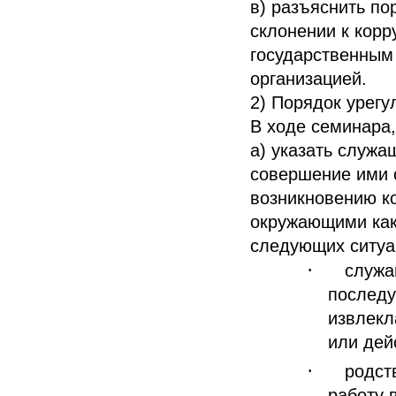
в) разъяснить п
склонении к кор
государственным
организацией.
2) Порядок урегу
В ходе семинара
а) указать служа
совершение ими 
возникновению к
окружающими как 
следующих ситуа
·
служа
последу
извлекл
или дей
·
родст
работу 