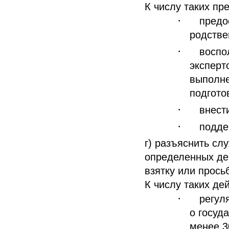
К числу таких пр
·
предо
родстве
·
воспо
эксперт
выполне
подгото
·
внест
·
подде
г) разъяснить сл
определенных дей
взятку или просьб
К числу таких де
·
регул
о госуд
менее 3