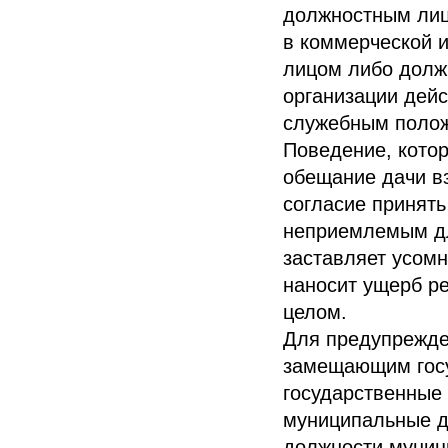
должностным лиц
в коммерческой 
лицом либо долж
организации дейс
служебным поло
Поведение, кото
обещание дачи вз
согласие принять
неприемлемым дл
заставляет усомн
наносит ущерб ре
целом.
Для предупрежде
замещающим госу
государственные
муниципальные д
должности муниц