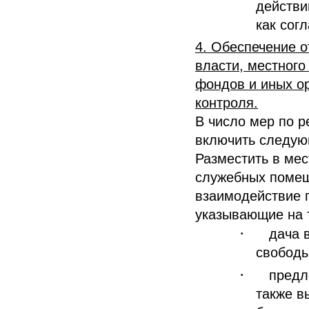
действи
как согл
4. Обеспечение о
власти, местног
фондов и иных о
контроля.
В число мер по 
включить следую
Разместить в мес
служебных помещ
взаимодействие г
указывающие на т
·
дача 
свободы
·
предл
также в