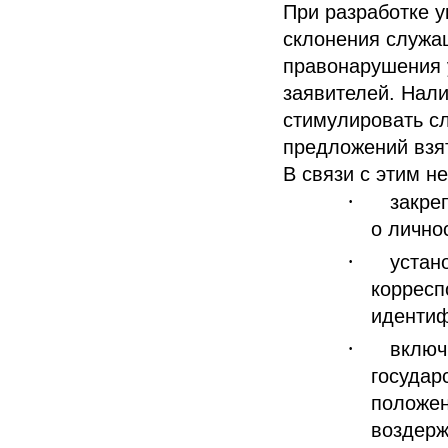
При разработке у
склонения служа
правонарушения 
заявителей. Нал
стимулировать сл
предложений взят
В связи с этим н
·
закре
о лично
·
устан
корресп
идентиф
·
включ
государ
положен
воздерж