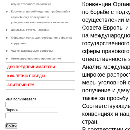
Конвенции Органи
имущественного характера
по борьбе с под
Комиссия по соблюдению требований к
служебному поведению и
осуществлении м
урегулированию конфликта интересов
Совета Европы и
Доклады, отчеты, обзоры
на международно
Обратная связь для сообщения о фактах
государственног
коррупции
сферы правового 
Часто задаваемые вопросы
ответственность
Антикоррупционное просвещение
Анализ междунаро
ДЛЯ ПРЕДПРИНИМАТЕЛЕЙ
широкое распрост
К 80-ЛЕТИЮ ПОБЕДЫ
меры уголовной о
АБИТУРИЕНТУ!
получение и дачу
также за просьбу 
Имя пользователя
Соответствующие
Пароль
конвенциях и на
стран.
В соответствии с