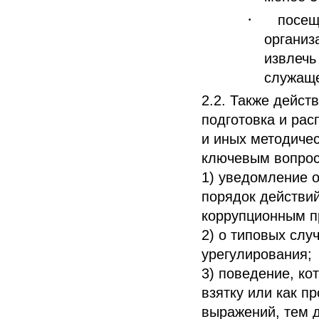
·
посещ
организ
извлечь
служаще
2.2. Также дейст
подготовка и рас
и иных методиче
ключевым вопроса
1) уведомление о
порядок действий
коррупционным п
2) о типовых слу
урегулирования;
3) поведение, ко
взятку или как п
выражений, тем д