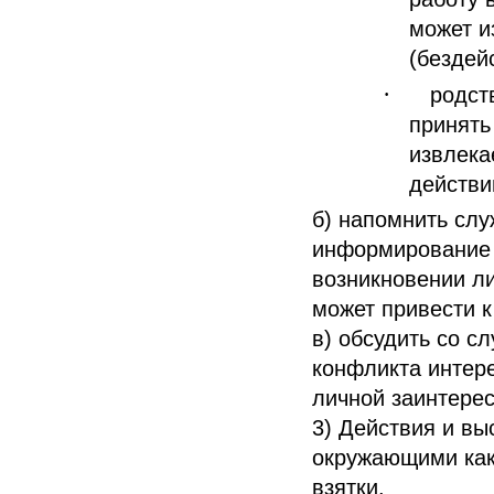
может и
(бездей
·
родст
принять
извлека
действий
б) напомнить сл
информирование 
возникновении ли
может привести к
в) обсудить со с
конфликта интер
личной заинтерес
3) Действия и вы
окружающими как 
взятки.