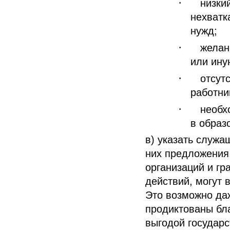
·
низки
нехватк
нужд;
·
желан
или ину
·
отсут
работни
·
необх
в образ
в) указать служа
них предложения
организаций и гр
действий, могут 
Это возможно даж
продиктованы бл
выгодой государс