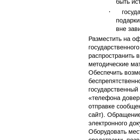
быть ис
·
госуд
подарки
вне зав
Разместить на оф
государственного
распространить в
методические ма
Обеспечить возм
беспрепятственн
государственный 
«телефона довер
отправке сообще
сайт). Обращени
электронного док
Оборудовать мес
средствами, поз