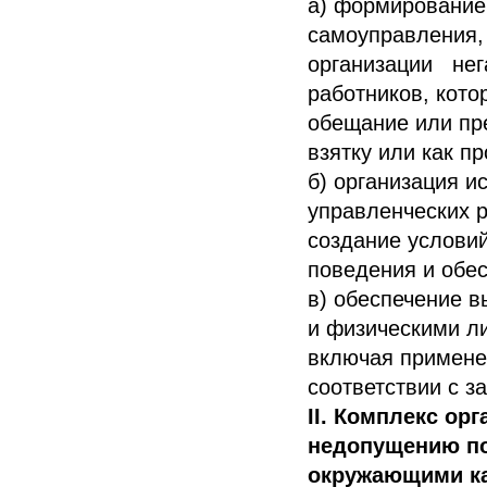
а) формирование 
самоуправления,
организации нег
работников, кот
обещание или пре
взятку или как пр
б) организация и
управленческих 
создание услови
поведения и обе
в) обеспечение 
и физическими л
включая примене
соответствии с 
II. Комплекс ор
недопущению по
окружающими ка