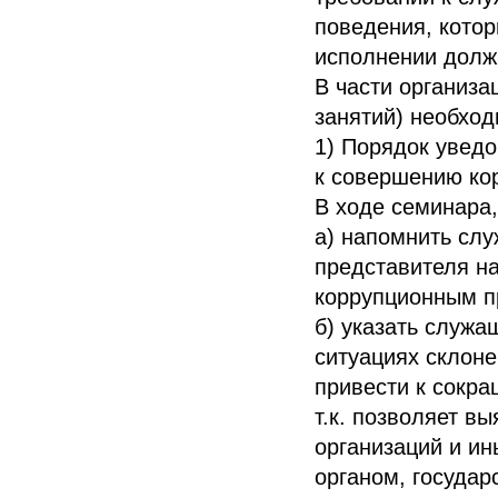
поведения, кото
исполнении долж
В части организа
занятий) необхо
1) Порядок увед
к совершению ко
В ходе семинара,
а) напомнить сл
представителя на
коррупционным п
б) указать служа
ситуациях склон
привести к сокра
т.к. позволяет в
организаций и и
органом, госуда