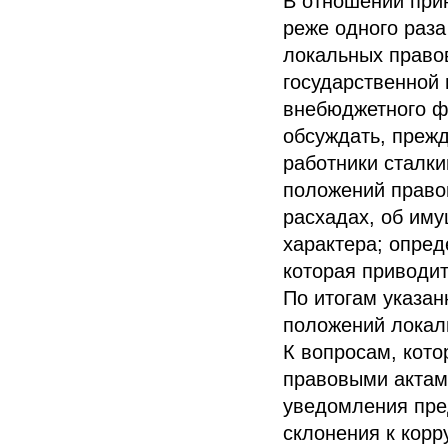
В отношении при
реже одного раза
локальных право
государственной 
внебюджетного фо
обсуждать, прежд
работники сталки
положений право
расхадах, об им
характера; опред
которая приводит
По итогам указан
положений локал
К вопросам, кот
правовыми актами
уведомления пре
склонения к кор