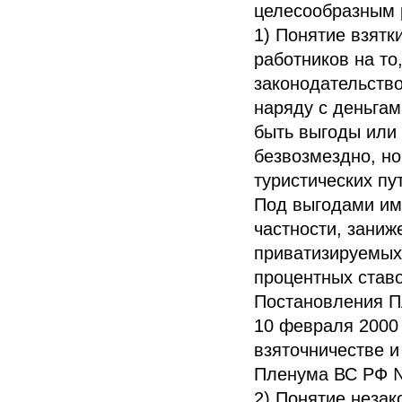
целесообразным 
1) Понятие взятк
работников на то
законодательств
наряду с деньга
быть выгоды или
безвозмездно, н
туристических пут
Под выгодами им
частности, зани
приватизируемых
процентных ставо
Постановления П
10 февраля
2000 
взяточничестве 
Пленума ВС РФ №
2) Понятие незак