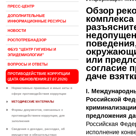
ПРЕСС-ЦЕНТР
Обзор рек
ДОПОЛНИТЕЛЬНЫЕ
комплекса
ИНФОРМАЦИОННЫЕ РЕСУРСЫ
разъяснит
НОВОСТИ
недопущен
РОСПОТРЕБНАДЗОР
поведения
окружающи
ФБУЗ "ЦЕНТР ГИГИЕНЫ И
ЭПИДЕМИОЛОГИИ"
или предло
ВОПРОСЫ И ОТВЕТЫ
согласие п
даче взятк
ПРОТИВОДЕЙСТВИЕ КОРРУПЦИИ
(ДАТА ОБНОВЛЕНИЯ:27.07.2026)
Нормативные правовые и иные акты в
I. Международн
сфере противодействия коррупции
Российской Фед
МЕТОДИЧЕСКИЕ МАТЕРИАЛЫ
криминализации
Формы документов, связанных с
предложения да
противодействием коррупции, для
заполнения
Российская Феде
Сведения о доходах, расходах, об
исполнение конв
имуществе и обязательствах