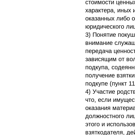
стоимости ценных
характера, иных
оказанных либо 
юридического ли
3) Понятие покуш
внимание служащи
передача ценност
зависящим от вол
подкупа, содеянн
получение взятк
подкупе (пункт 
4) Участие родст
что, если имущес
оказания матери
должностного лиц
этого и использо
взяткодателя, де