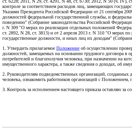
ст. 6228; 2011, N 29, ст. 4291, N 48, ст. 6730; 2012, N 50 (ч. IV),
контроле за соответствием расходов лиц, замещающих государс
Указами Президента Российской Федерации от 21 сентября 200
должностей федеральной государственной службы, и федерал
поведению" (Собрание законодательства Российской Федерации, 2009
г. N 309 "О мерах по реализации отдельных положений Федерал
ст. 2892, N 28, ст. 3813) и от 2 апреля 2013 г. N 310 "О мер
государственные должности, и иных лиц их доходам" (Собрание 
1. Утвердить прилагаемое
Положение
об осуществлении прове
должностей, замещаемых на основании трудового договора в о
потребителей и благополучия человека, при назначении на кот
имущественного характера, а также сведения о доходах, об им
2. Руководителям подведомственных организаций, созданных д
человека, ознакомить работников организаций с Положением,
3. Контроль за исполнением настоящего приказа оставляю за со