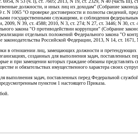
 ст. 6954, N 53 (ч. I), ст. 7605; 2013, N 19, ст. 2329, N 40 (часть I
твенные должности, и иных лиц их доходам" (Собрание законодат
9 г. N 1065 "О проверке достоверности и полноты сведений, п
ьными государственными служащими, и соблюдения федеральны
, N 39, ст. 4588; 2010, N 3, ст. 274; N 27, ст. 3446; N 30, ст. 40
ьного закона "О противодействии коррупции" (Собрание законода
ах по реализации отдельных положений Федерального закона "О ко
законодательства Российской Федерации, 2013, N 14, ст. 1671, N
рки в отношении лиц, замещающих должности и претендующих 
рганизациях, созданных для выполнения задач, поставленных пе
орые и при замещении которых граждане обязаны представлять св
уществе и обязательствах имущественного характера своих супру
ля выполнения задач, поставленных перед Федеральной службой
 предусмотренным пунктом 1 настоящего Приказа.
бой.