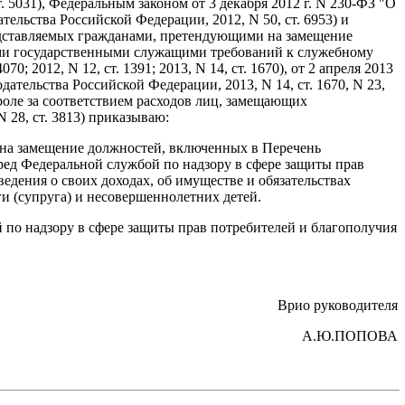
II), ст. 5031), Федеральным законом от 3 декабря 2012 г. N 230-ФЗ "О
ельства Российской Федерации, 2012, N 50, ст. 6953) и
редставляемых гражданами, претендующими на замещение
ми государственными служащими требований к служебному
70; 2012, N 12, ст. 1391; 2013, N 14, ст. 1670), от 2 апреля 2013
тельства Российской Федерации, 2013, N 14, ст. 1670, N 23,
нтроле за соответствием расходов лиц, замещающих
 28, ст. 3813) приказываю:
на замещение должностей, включенных в Перечень
ред Федеральной службой по надзору в сфере защиты прав
едения о своих доходах, об имуществе и обязательствах
ги (супруга) и несовершеннолетних детей.
 по надзору в сфере защиты прав потребителей и благополучия
Врио руководителя
А.Ю.ПОПОВА