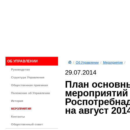
ОБ УПРАВЛЕНИИ
/
Об Управлении
/
Мероприятия
/
Руководство
29.07.2014
Структура Управления
План основн
Общественная приемная
мероприятий
Положение об Управлении
Роспотребнад
История
на август 201
МЕРОПРИЯТИЯ
Контакты
Общественный совет