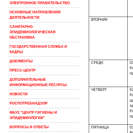
ЭЛЕКТРОННОЕ ПРАВИТЕЛЬСТВО
ОСНОВНЫЕ НАПРАВЛЕНИЯ
ДЕЯТЕЛЬНОСТИ
ВТОРНИК
САНИТАРНО-
ЭПИДЕМИОЛОГИЧЕСКАЯ
ОБСТАНОВКА
ГОСУДАРСТВЕННАЯ СЛУЖБА И
КАДРЫ
ДОКУМЕНТЫ
СРЕДА
0
Р
ПРЕСС-ЦЕНТР
п
ДОПОЛНИТЕЛЬНЫЕ
ИНФОРМАЦИОННЫЕ РЕСУРСЫ
ЧЕТВЕРГ
0
НОВОСТИ
Р
а
РОСПОТРЕБНАДЗОР
п
Р
ФБУЗ "ЦЕНТР ГИГИЕНЫ И
п
ЭПИДЕМИОЛОГИИ"
ВОПРОСЫ И ОТВЕТЫ
ПЯТНИЦА
0
Р