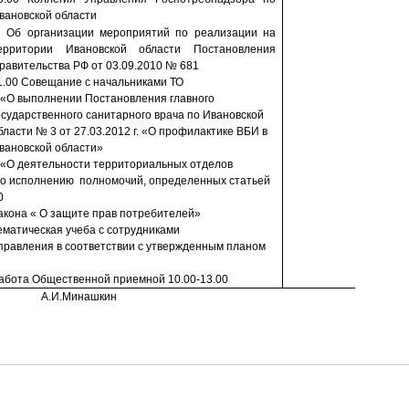
ванов­ской области
.
Об организации мероприятий по реализации на
ерритории Ивановской области Постановления
равительства РФ от 03.09.2010 № 681
1.00 Совещание с начальниками ТО
.«О выполнении Постановления главного
осударственного санитарного врача по Ивановской
бласти № 3 от 27.03.2012 г. «О профилактике ВБИ в
вановской области»
.«О деятельности территориальных отделов
о исполнению
полномочий, определенных статьей
0
акона « О защите прав потребителей»
ематическая учеба с сотрудниками
правления в соответствии с утвержденным планом
абота Общественной прием­ной 10.00-13.00
А.И.Минашкин