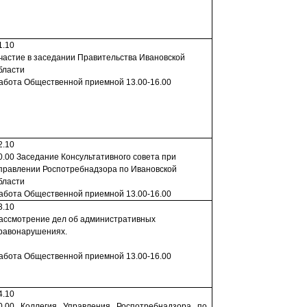
1.10
частие в заседании Прави­тельства Ивановской
бласти
абота Общественной прием­ной 13.00-16.00
2.10
0.00 Заседание Консультативного совета при
правлении Роспотребнадзора по Ивановской
бласти
абота Общественной прием­ной 13.00-16.00
3.10
ассмотрение дел об админист­ративных
равонарушениях.
абота Общественной прием­ной 13.00-16.00
4.10
0.00 Коллегия Управления Роспотребнадзора по