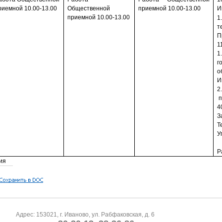
рием­ной 10.00-13.00
Общественной
прием­ной 10.00-13.00
И
прием­ной 10.00-13.00
1
т
П
1
1
г
о
И
2
п
4
З
Т
У
Р
ия
Адрес: 153021, г. Иваново, ул. Рабфаковская, д. 6