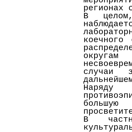
мероприя
регионах 
В целом
наблюда
лаборато
коечного 
распреде
округа
несвоевр
случаи з
дальнейше
Наряд
противоэ
большую 
просветит
В частн
культурал