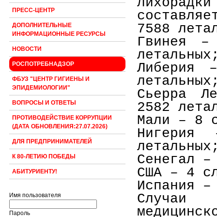
лихорадк
ПРЕСС-ЦЕНТР
составляе
7588 лета
ДОПОЛНИТЕЛЬНЫЕ
ИНФОРМАЦИОННЫЕ РЕСУРСЫ
Гвинея –
НОВОСТИ
летальных
Либерия 
РОСПОТРЕБНАДЗОР
летальных
ФБУЗ "ЦЕНТР ГИГИЕНЫ И
ЭПИДЕМИОЛОГИИ"
Сьерра Л
ВОПРОСЫ И ОТВЕТЫ
2582 лета
Мали – 8 
ПРОТИВОДЕЙСТВИЕ КОРРУПЦИИ
(ДАТА ОБНОВЛЕНИЯ:27.07.2026)
Нигерия
ДЛЯ ПРЕДПРИНИМАТЕЛЕЙ
летальных
Сенегал –
К 80-ЛЕТИЮ ПОБЕДЫ
США – 4 с
АБИТУРИЕНТУ!
Испания –
Случаи 
Имя пользователя
медицин
Пароль