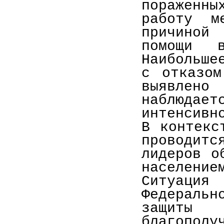
пораженны
работу м
причиной
помощи в
Наибольше
с отказом
выявлен
наблюд
интенсивн
В контекс
проводит
лидеров о
население
Ситуаци
Федеральн
защиты
благополу