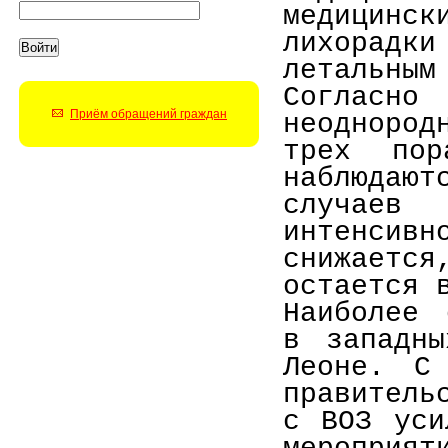
медицинск
лихорад
летальным
Согласно
Приём обращений граждан
неоднород
трех пор
наблюдают
случаев
интенсивн
снижается
остается 
Наиболее 
в западны
Леоне. С 
правитель
с ВОЗ уси