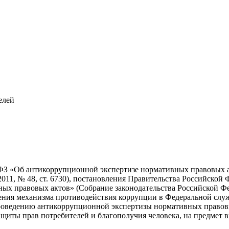
елей
2-ФЗ «Об антикоррупционной экспертизе нормативных правовых 
 2011, № 48, ст. 6730), постановления Правительства Российско
 правовых актов» (Собрание законодательства Российской Федера
ния механизма противодействия коррупции в Федеральной служб
проведению антикоррупционной экспертизы нормативных правов
ащиты прав потребителей и благополучия человека, на предмет