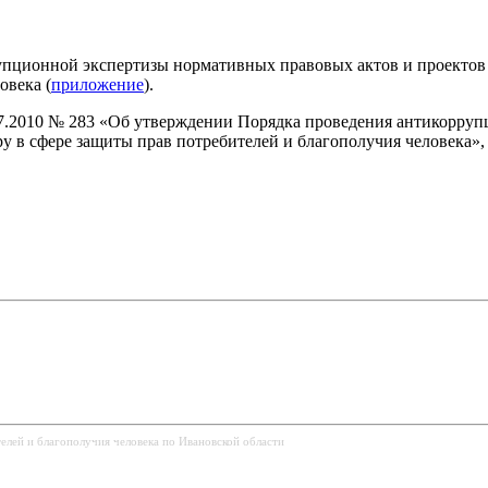
упционной экспертизы нормативных правовых актов и проектов
овека (
приложение
).
.07.2010 № 283 «Об утверждении Порядка проведения антикорру
ру в сфере защиты прав потребителей и благополучия человека
елей и благополучия человека по Ивановской области