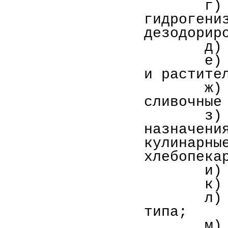
г)
гидрогени
дезодорир
д)
е)
и растите
ж)
сливочные
з)
назначени
кулинарны
хлебопека
и)
к)
л)
типа;
м) 