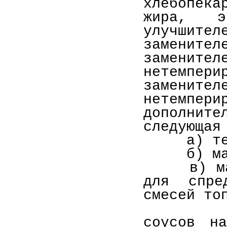
хлебопека
жира, э
улучшите
замените
замен
нетемпер
замен
нетемпер
дополнит
следующая
а) темпе
б) массо
в) массо
для спре
смесей то
На пот
соусов на