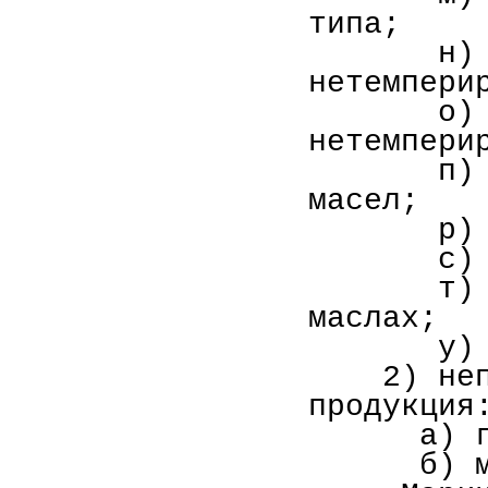
типа;
н) заме
нетемпери
о) заме
нетемпери
п)
масел;
р) май
с)
т) крем
маслах;
у) глиц
2) непищ
продукция
а) глице
б) 