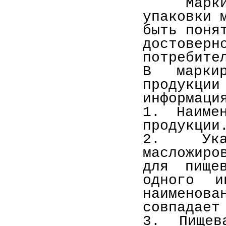
Маркиров
упаковки 
быть поня
достоверн
потребите
В маркир
продукции
информаци
1. Наимен
продукции
2. Ука
масложир
для пище
одного и
наимено
совпадает
3. Пищев