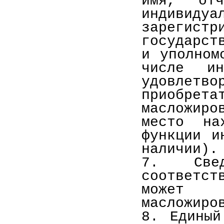
имя, отч
индивиду
зарегист
государст
и уполном
числе ин
удовле
приобр
масложиро
место на
функции и
наличии).
7. Све
соответст
может 
масложиро
8. Единый