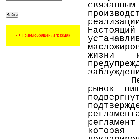
связан
производ
реализаци
Настоящ
Приём обращений граждан
устана
масложиро
жизни 
предупре
заблужден
П
рынок пи
подвергн
подтвержд
регламен
регламент
которая