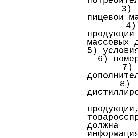
потребите
3) масс
пищевой м
4) сост
продукц
массовых 
5) услови
6) номер
7) для
дополните
8) мар
дистиллир
продукции
товаросо
должна 
информаци