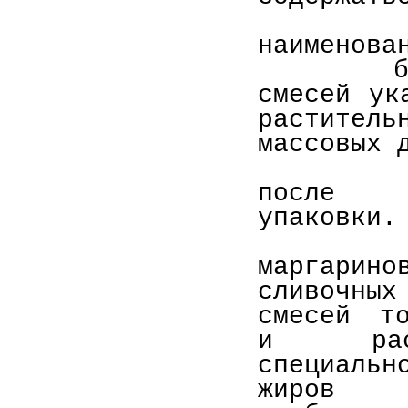
а) ук
наименова
б) для
смесей ук
раститель
массовых 
г) рек
после в
упаковки.
На пот
маргарин
сливочны
смесей то
и расти
специальн
жиров к