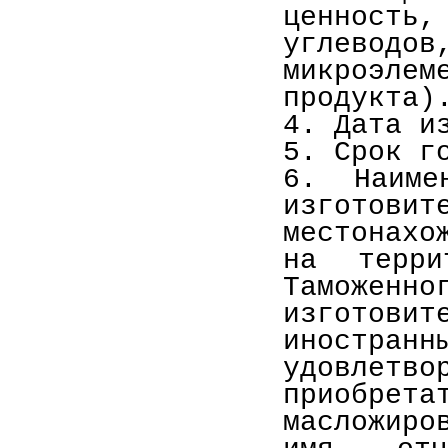
ценность
углевод
микроэл
продукта)
4. Дата и
5. Срок г
6. Наиме
изготов
местонахо
на терри
Таможенн
изгото
иностр
удовле
приобр
масложиро