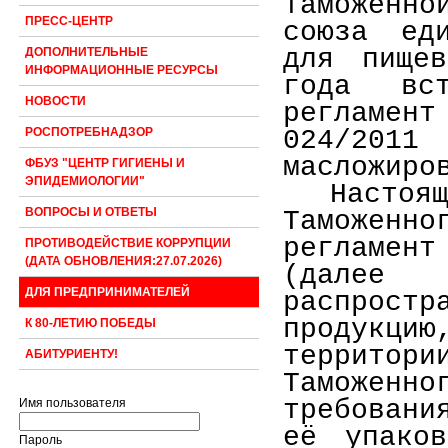
таможенн
ПРЕСС-ЦЕНТР
союза еди
для пище
ДОПОЛНИТЕЛЬНЫЕ
ИНФОРМАЦИОННЫЕ РЕСУРСЫ
года вс
НОВОСТИ
регламен
024/2011
РОСПОТРЕБНАДЗОР
масложиро
ФБУЗ "ЦЕНТР ГИГИЕНЫ И
ЭПИДЕМИОЛОГИИ"
Насто
ВОПРОСЫ И ОТВЕТЫ
Таможен
регламент
ПРОТИВОДЕЙСТВИЕ КОРРУПЦИИ
(ДАТА ОБНОВЛЕНИЯ:27.07.2026)
(далее 
ДЛЯ ПРЕДПРИНИМАТЕЛЕЙ
распрост
продукцию
К 80-ЛЕТИЮ ПОБЕДЫ
террито
АБИТУРИЕНТУ!
Таможенн
требовани
Имя пользователя
её упако
Пароль