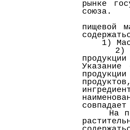
рынке гос
союза.
На пот
пищевой м
содержать
1) Масса
2) Сост
продукции
Указание 
продукци
продукт
ингред
наимено
совпадает
На потре
растител
содержать