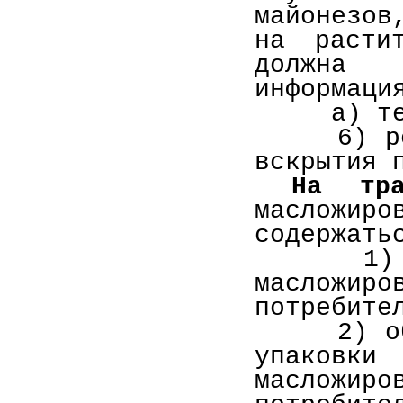
майонезов
на растит
должна 
информаци
а) темпе
6) реком
вскрытия 
На тра
масложи
содержать
1) масс
масложиро
потребите
2) общая
упаковки 
маслож