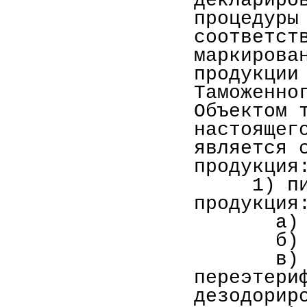
деклариро
процедуры
соответс
маркиров
продукции
Таможенно
Объектом 
настоящег
является 
продукция
1) пище
продукция
а)
б)
в)
переэтери
дезодорир