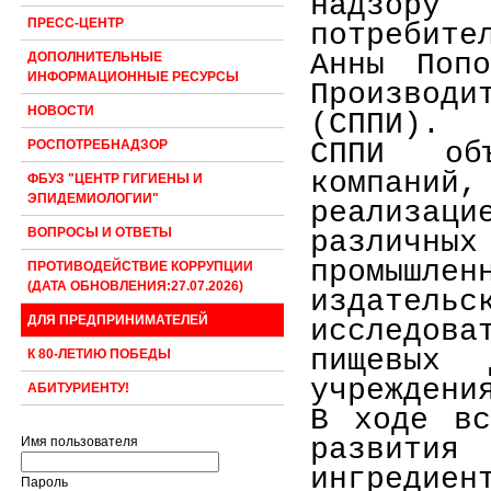
надзор
ПРЕСС-ЦЕНТР
потребите
Анны Попо
ДОПОЛНИТЕЛЬНЫЕ
ИНФОРМАЦИОННЫЕ РЕСУРСЫ
Производ
НОВОСТИ
(СППИ).
СППИ объ
РОСПОТРЕБНАДЗОР
компаний,
ФБУЗ "ЦЕНТР ГИГИЕНЫ И
ЭПИДЕМИОЛОГИИ"
реализаци
ВОПРОСЫ И ОТВЕТЫ
различ
промышлен
ПРОТИВОДЕЙСТВИЕ КОРРУПЦИИ
(ДАТА ОБНОВЛЕНИЯ:27.07.2026)
издател
ДЛЯ ПРЕДПРИНИМАТЕЛЕЙ
исследова
пищевых 
К 80-ЛЕТИЮ ПОБЕДЫ
учреждени
АБИТУРИЕНТУ!
В ходе вс
развит
Имя пользователя
ингреди
Пароль