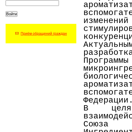
аромати
вспомога
изменени
стимули
Приём обращений граждан
конкуренц
Актуаль
разработк
Програм
микроин
биологи
аромати
вспомогат
Федерации
В целях
взаимоде
Союза П