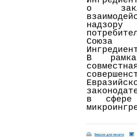
Ингредиен
о закл
взаимодей
надзор
потребите
Союза П
Ингредиен
В рамка
совмест
совершен
Евразийс
законодат
в сфере 
микроингр