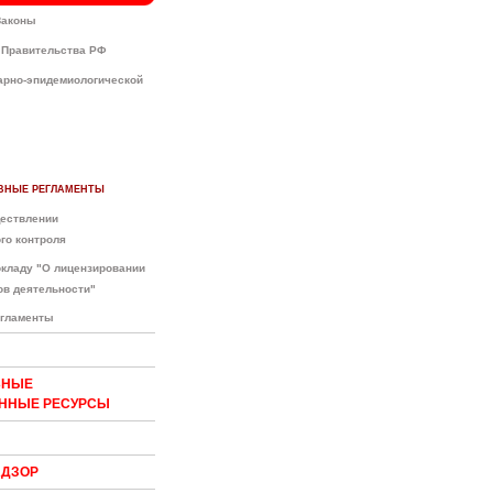
Законы
 Правительства РФ
арно-эпидемиологической
ВНЫЕ РЕГЛАМЕНТЫ
ществлении
го контроля
окладу "О лицензировании
ов деятельности"
егламенты
ЬНЫЕ
ННЫЕ РЕСУРСЫ
АДЗОР