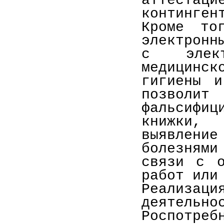
аттест
континген
Кроме тог
электронн
с элект
медицинск
гигиены и
позволи
фальсифиц
книжки, 
выявлен
болезнями
связи с о
работ или
Реализа
деятельн
Роспотреб