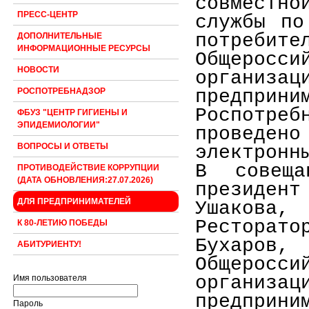
совместн
ПРЕСС-ЦЕНТР
службы по
потребите
ДОПОЛНИТЕЛЬНЫЕ
ИНФОРМАЦИОННЫЕ РЕСУРСЫ
Общеро
НОВОСТИ
организ
предприни
РОСПОТРЕБНАДЗОР
Роспотреб
ФБУЗ "ЦЕНТР ГИГИЕНЫ И
ЭПИДЕМИОЛОГИИ"
проведен
ВОПРОСЫ И ОТВЕТЫ
электронн
В совеща
ПРОТИВОДЕЙСТВИЕ КОРРУПЦИИ
(ДАТА ОБНОВЛЕНИЯ:27.07.2026)
президен
ДЛЯ ПРЕДПРИНИМАТЕЛЕЙ
Ушакова
Рестора
К 80-ЛЕТИЮ ПОБЕДЫ
Бухаро
АБИТУРИЕНТУ!
Общеро
организ
Имя пользователя
предприн
Пароль