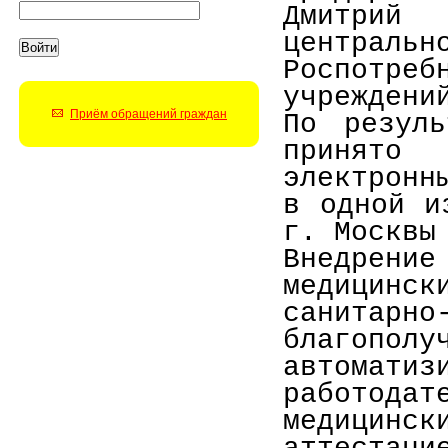
Дмитрий
центр
Роспотр
учреждени
Приём обращений граждан
По резуль
принят
электронн
в одной и
г. Москвы
Внедрен
медицинск
санитарно
благо
автоматиз
работод
медицинск