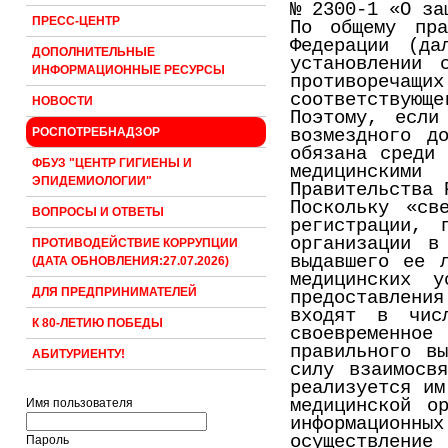
№ 2300-1 «О за
ПРЕСС-ЦЕНТР
По общему пра
Федерации (да
ДОПОЛНИТЕЛЬНЫЕ
установлении 
ИНФОРМАЦИОННЫЕ РЕСУРСЫ
противоречащ
соответствующе
НОВОСТИ
Поэтому, если
возмездного д
РОСПОТРЕБНАДЗОР
обязана среди 
ФБУЗ "ЦЕНТР ГИГИЕНЫ И
медицинскими
ЭПИДЕМИОЛОГИИ"
Правительства 
Поскольку «св
ВОПРОСЫ И ОТВЕТЫ
регистрации, 
организации в
ПРОТИВОДЕЙСТВИЕ КОРРУПЦИИ
выдавшего ее 
(ДАТА ОБНОВЛЕНИЯ:27.07.2026)
медицинских 
ДЛЯ ПРЕДПРИНИМАТЕЛЕЙ
предоставлени
входят в чис
К 80-ЛЕТИЮ ПОБЕДЫ
своевременно
правильного в
АБИТУРИЕНТУ!
силу взаимосв
реализуется им
медицинской о
Имя пользователя
информационны
осуществление
Пароль