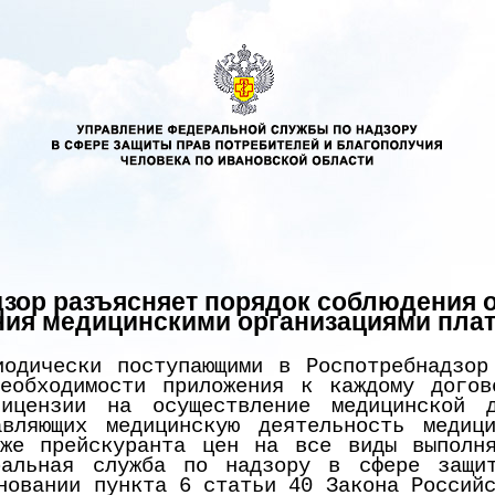
дзор разъясняет порядок соблюдения
ия медицинскими организациями плат
одически поступающими в Роспотребнадзор
необходимости приложения к каждому догов
ицензии на осуществление медицинской 
авляющих медицинскую деятельность медиц
кже прейскуранта цен на все виды выполня
ральная служба по надзору в сфере защи
новании пункта 6 статьи 40 Закона Россий