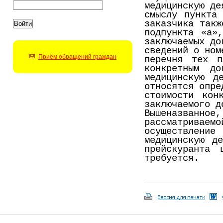
медицинскую де
смыслу пункта
заказчика такж
подпункта «а»
заключаемых до
сведений о ном
Приём обращений граждан
перечня тех п
конкретным до
медицинскую д
относятся опре
стоимости кон
заключаемого д
Вышеназванное,
рассматриваем
осуществление
медицинскую д
прейскуранта 
требуется.