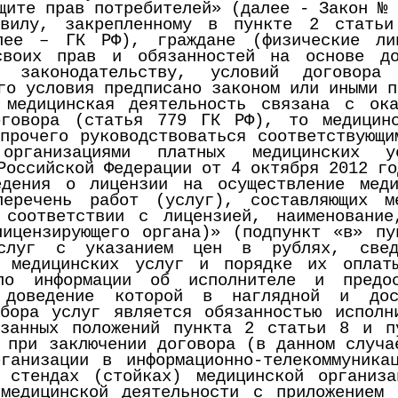
щите прав потребителей» (далее - Закон № 
вилу, закрепленному в пункте 2 статьи
лее – ГК РФ), граждане (физические ли
своих прав и обязанностей на основе д
их законодательству, условий договор
го условия предписано законом или иными п
 медицинская деятельность связана с ок
оговора (статья 779 ГК РФ), то медицин
прочего руководствоваться соответствующи
 организациями платных медицинских у
Российской Федерации от 4 октября 2012 го
едения о лицензии на осуществление мед
перечень работ (услуг), составляющих м
 соответствии с лицензией, наименовани
лицензирующего органа)» (подпункт «в» пу
услуг с указанием цен в рублях, свед
я медицинских услуг и порядке их оплат
ло информации об исполнителе и предос
е доведение которой в наглядной и до
ыбора услуг является обязанностью исполн
язанных положений пункта 2 статьи 8 и 
 при заключении договора (в данном случа
рганизации в информационно-телекоммуника
х стендах (стойках) медицинской организ
 медицинской деятельности с приложением 