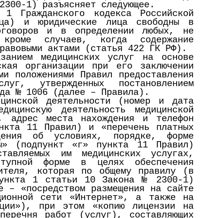
2300-1) разъясняет следующее.
 1 Гражданского кодекса Российской
ца) и юридические лица свободны в
оговоров и в определении любых, не
а кроме случаев, когда содержание
равовыми актами (статья 422 ГК РФ).
азанием медицинских услуг на основе
ская организации при его заключении
ми положениями Правил предоставления
слуг, утвержденных постановлением
да № 1006 (далее – Правила).
ицинской деятельности (номер и дата
едицинскую деятельность медицинской
е, адрес места нахождения и телефон
нкта 11 Правил) и «перечень платных
ения об условиях, порядке, форме
ы» (подпункт «г» пункта 11 Правил)
тавляемых им медицинских услугах,
ступной форме в целях обеспечения
ителя, которая по общему правилу (в
пункта 1 статьи 10 Закона № 2300-1)
е – «посредством размещения на сайте
ционной сети «Интернет», а также на
ации»), при этом «копию лицензии на
перечня работ (услуг), составляющих