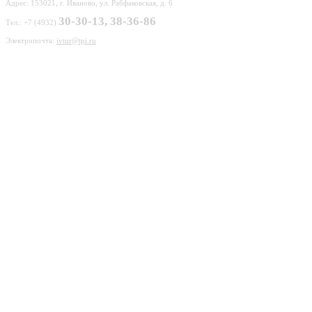
Адрес: 153021, г. Иваново, ул. Рабфаковская, д. 6
30-30-13, 38-36-86
Тел.: +7 (4932)
Электропочта:
ivtur@tpi.ru