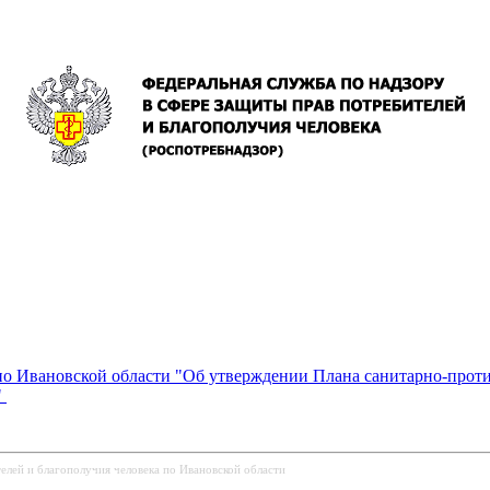
 по Ивановской области "Об утверждении Плана санитарно-про
"
елей и благополучия человека по Ивановской области