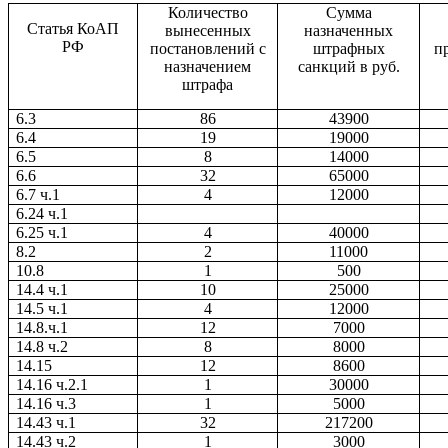
Количество
Сумма
Статья КоАП
вынесенных
назначенных
РФ
постановлений с
штрафных
п
назначением
санкций в руб.
штрафа
6.3
86
43900
6.4
19
19000
6.5
8
14000
6.6
32
65000
6.7 ч.1
4
12000
6.24 ч.1
6.25 ч.1
4
40000
8.2
2
11000
10.8
1
500
14.4 ч.1
10
25000
14.5 ч.1
4
12000
14.8.ч.1
12
7000
14.8 ч.2
8
8000
14.15
12
8600
14.16 ч.2.1
1
30000
14.16 ч.3
1
5000
14.43 ч.1
32
217200
14.43 ч.2
1
3000