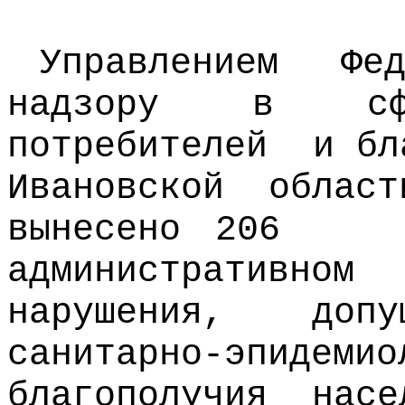
Управлением Фе
надзору в сф
потребителей
и бл
Ивановской обла
вынесено 206
административно
нарушения, доп
санитарно-эпидемио
благополучия нас