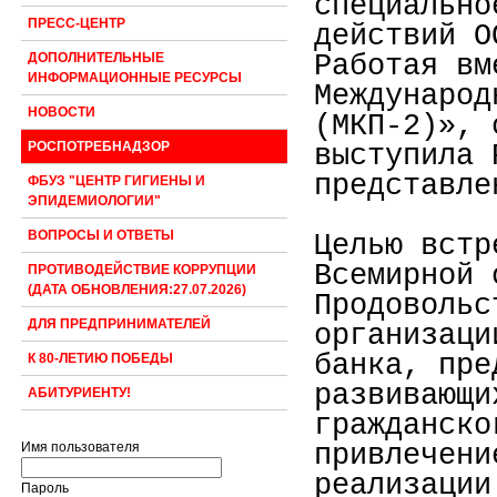
специально
ПРЕСС-ЦЕНТР
действий О
Работая вм
ДОПОЛНИТЕЛЬНЫЕ
ИНФОРМАЦИОННЫЕ РЕСУРСЫ
Международ
НОВОСТИ
(МКП-2)», 
выступила 
РОСПОТРЕБНАДЗОР
представле
ФБУЗ "ЦЕНТР ГИГИЕНЫ И
ЭПИДЕМИОЛОГИИ"
ВОПРОСЫ И ОТВЕТЫ
Целью встр
Всемирной 
ПРОТИВОДЕЙСТВИЕ КОРРУПЦИИ
(ДАТА ОБНОВЛЕНИЯ:27.07.2026)
Продовольс
ДЛЯ ПРЕДПРИНИМАТЕЛЕЙ
организаци
банка, пре
К 80-ЛЕТИЮ ПОБЕДЫ
развивающи
АБИТУРИЕНТУ!
гражданско
привлечени
Имя пользователя
реализации
Пароль