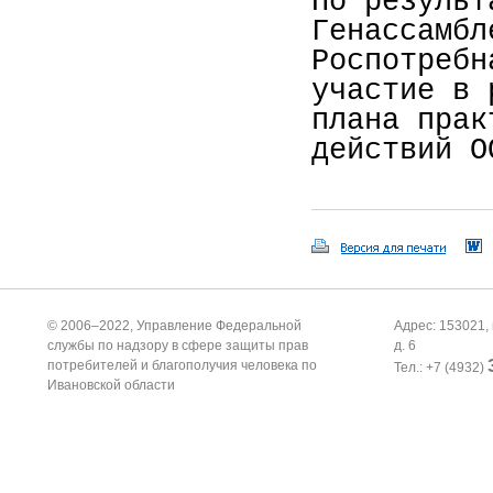
По результ
Генассамбл
Роспотребн
участие в 
плана прак
действий О
© 2006–2022, Управление Федеральной
Адрес: 153021, 
службы по надзору в сфере защиты прав
д. 6
потребителей и благополучия человека по
Тел.: +7 (4932)
Ивановской области