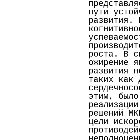
представля
пути устой
развития. 
когнитивно
успеваемос
производит
роста. В с
ожирение я
развития н
таких как 
сердечносо
этим, было
реализации
решений МК
цели искор
противодей
неполноцен