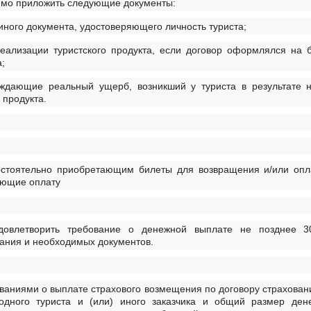
имо приложить следующие документы:
иного документа, удостоверяющего личность туриста;
реализации туристского продукта, если договор оформлялся на
;
рждающие реальный ущерб, возникший у туриста в результате н
 продукта.
остоятельно приобретающим билеты для возвращения и/или оп
ающие оплату
довлетворить требование о денежной выплате не позднее 3
ания и необходимых документов.
ованиями о выплате страхового возмещения по договору страхован
одного туриста и (или) иного заказчика и общий размер ден