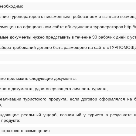
необходимо:
нение туроператоров с письменным требованием о выплате возме
змещен на официальном сайте объединения туроператоров http://w
мые документы нужно представить в течение 90 рабочих дней с у
 сбора требований должно быть размещено на сайте «ТУРПОМОЩ
имо приложить следующие документы:
иного документа, удостоверяющего личность туриста;
реализации туристского продукта, если договор оформлялся на
;
рждающие реальный ущерб, возникший у туриста в результате н
 продукта;
е страхового возмещения.