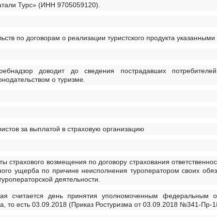
тали Турс» (ИНН 9705059120).
ьств по договорам о реализации туристского продукта указанными
ребнадзор доводит до сведения пострадавших потребителе
нодательством о туризме.
истов за выплатой в страховую организацию
ы страхового возмещения по договору страхования ответственност
ного ущерба по причине неисполнения туроператором своих обяза
туроператорской деятельности.
учая считается день принятия уполномоченным федеральным о
а, то есть 03.09.2018 (Приказ Ростуризма от 03.09.2018 №341-Пр-1