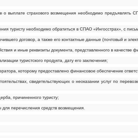
 о выплате страхового возмещения необходимо предъявлять СПАО 
ния туристу необходимо обратиться в СПАО «Ингосстрах», с пись
лючившего договор, а также его контактные данные (почтовый и эле
ействия и иные реквизиты документа, представленного в качестве 
ализации туристского продукта, дату его заключения;
ератора, которому предоставлено финансовое обеспечение ответс
оятельствах, свидетельствующих о неоказании услуг по перево
ерба, причиненного туристу;
ты для перечисления средств возмещения.