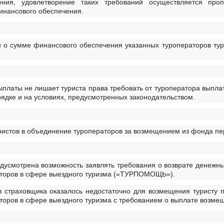
ения, удовлетворение таких требований осуществляется пр
инансового обеспечения.
о сумме финансового обеспечения указанных туроператоров тури
платы не лишает туриста права требовать от туроператора выпла
рядке и на условиях, предусмотренных законодательством.
истов в объединение туроператоров за возмещением из фонда пе
дусмотрена возможность заявлять требования о возврате денежны
торов в сфере выездного туризма («ТУРПОМОЩЬ»).
тв страховщика оказалось недостаточно для возмещения туристу 
оров в сфере выездного туризма с требованием о выплате возме