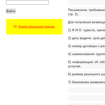
Письменное требование
стр. 2).
Для получения возмеще
Приём обращений граждан
1) Ф.И.О. туриста, зак
2) дату выдачи, срок д
3) номер договора о ре
4) наименования туроп
5) информацию об обст
услугам;
6) размер реального ущ
7) банковские реквизи