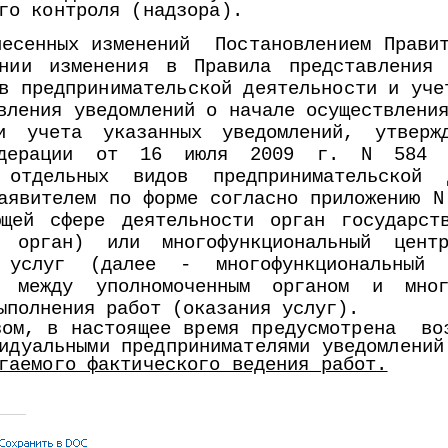
го контроля (надзора).
несенных изменений
Постановлением Пр
нии изменения в Правила представления 
в предпринимательской деятельности и уч
вления уведомлений о начале осуществлени
и учета указанных уведомлений, утвержд
едерации от 16 июля 2009 г. N 584 "
 отдельных видов предпринимательской д
аявителем по форме согласно приложению N
ющей сфере деятельности орган государст
й орган) или многофункциональный цент
х услуг (далее - многофункциональный
и между уполномоченным органом и мног
ыполнения работ (оказания услуг).
зом, в настоящее время предусмотрена воз
видуальными предпринимателями уведомлени
гаемого фактического ведения работ.