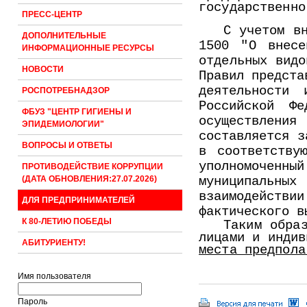
государственно
ПРЕСС-ЦЕНТР
С учетом в
ДОПОЛНИТЕЛЬНЫЕ
1500 "О внесе
ИНФОРМАЦИОННЫЕ РЕСУРСЫ
отдельных видо
НОВОСТИ
Правил предста
деятельности 
РОСПОТРЕБНАДЗОР
Российской Ф
ФБУЗ "ЦЕНТР ГИГИЕНЫ И
осуществления
ЭПИДЕМИОЛОГИИ"
составляется з
ВОПРОСЫ И ОТВЕТЫ
в соответству
уполномоченны
ПРОТИВОДЕЙСТВИЕ КОРРУПЦИИ
(ДАТА ОБНОВЛЕНИЯ:27.07.2026)
муниципальны
взаимодействи
ДЛЯ ПРЕДПРИНИМАТЕЛЕЙ
фактического в
К 80-ЛЕТИЮ ПОБЕДЫ
Таким обра
лицами и инди
АБИТУРИЕНТУ!
места предпола
Имя пользователя
Пароль