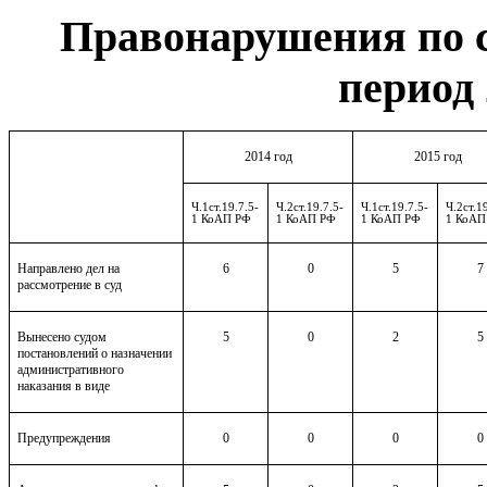
Правонарушения по с
период 
2014 год
2015 год
Ч.1ст.19.7.5-
Ч.2ст.19.7.5-
Ч.1ст.19.7.5-
Ч.2ст.1
1 КоАП РФ
1 КоАП РФ
1 КоАП РФ
1 КоАП
Направлено дел на
6
0
5
7
рассмотрение в суд
Вынесено судом
5
0
2
5
постановлений о назначении
административного
наказания в виде
Предупреждения
0
0
0
0