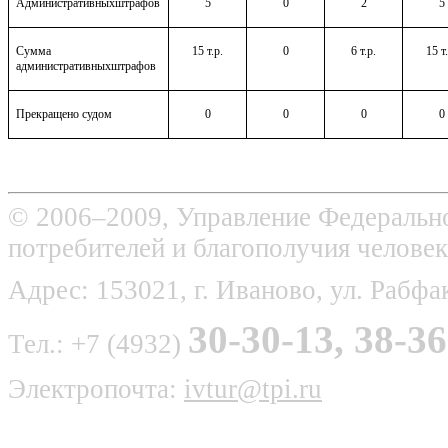
Административныхштрафов
5
0
2
5
Сумма
15 т.р.
0
6 т.р.
15 т
административныхштрафов
Прекращено судом
0
0
0
0
© 2006–2009, Управление Федерально
потребителей и благополучия человек
Адрес: 153021, г. Иваново, ул. Рабфак
30-30-13, 38-36
Тел.: +7 (4932)
Электропочта:
ivtur@tpi.ru