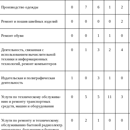
Производство одежды
0
7
6
1
2
Ремонт и пошив швейных изделий
0
0
0
0
2
Ремонт обуви
0
0
1
1
0
Деятельность, связанная с
0
1
3
2
4
использованием вычислительной
техники и информационных
технологий, ремонт компьютеров
Издательская и полиграфическая
1
0
3
1
0
деятельность
Услуги по техническому обслужива-
0
5
5
11
3
нию и ремонту транспортных
средств, машин и оборудования
Услуги по ремонту и техническому.
0
2
1
0
0
обслуживанию бытовой радиоэлектр.
аппаратуры, быт.машин и бытовых