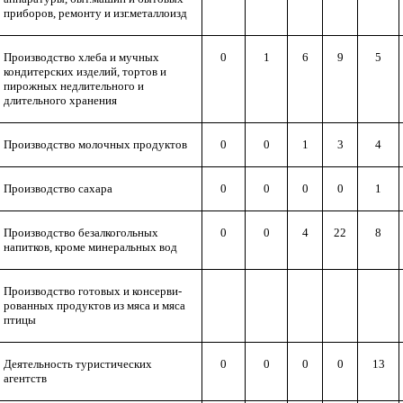
приборов, ремонту и изг.металлоизд
Производство хлеба и мучных
0
1
6
9
5
кондитерских изделий, тортов и
пирожных недлительного и
длительного хранения
Производство молочных продуктов
0
0
1
3
4
Производство сахара
0
0
0
0
1
Производство безалкогольных
0
0
4
22
8
напитков, кроме минеральных вод
Производство готовых и консерви-
рованных продуктов из мяса и мяса
птицы
Деятельность туристических
0
0
0
0
13
агентств