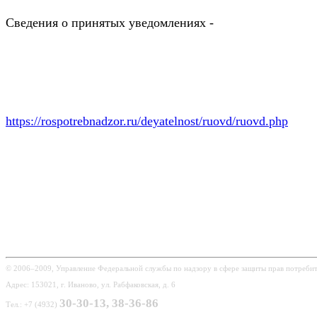
Сведения о принятых уведомлениях -
https://rospotrebnadzor.ru/deyatelnost/ruovd/ruovd.php
© 2006–2009, Управление Федеральной службы по надзору в сфере защиты прав потребит
Адрес: 153021, г. Иваново, ул. Рабфаковская, д. 6
30-30-13, 38-36-86
Тел.: +7 (4932)