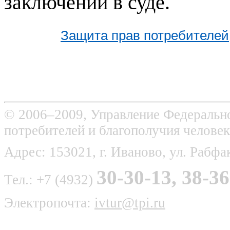
заключений в суде.
Защита прав потребителей
© 2006–2009, Управление Федерально
потребителей и благополучия человек
Адрес: 153021, г. Иваново, ул. Рабфак
30-30-13, 38-36
Тел.: +7 (4932)
Электропочта:
ivtur@tpi.ru