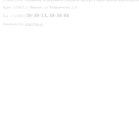
Адрес: 153021, г. Иваново, ул. Рабфаковская, д. 6
30-30-13, 38-36-86
Тел.: +7 (4932)
Электропочта:
ivtur@tpi.ru