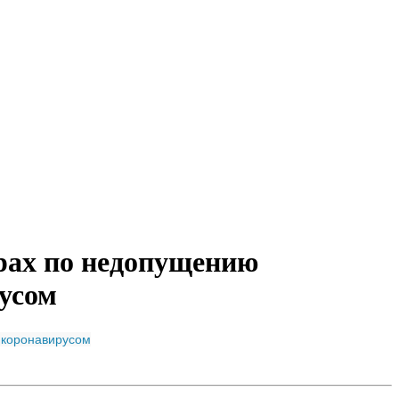
рах по недопущению
усом
 коронавирусом