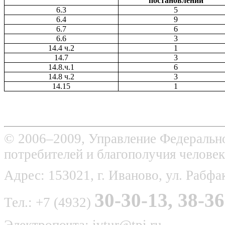
постановлений
6.3
5
6.4
9
6.7
6
6.6
3
14.4 ч.2
1
14.7
3
14.8.ч.1
6
14.8 ч.2
3
14.15
1
© 2006–2009, Управление Федерально
потребителей и благополучия человек
Адрес: 153021, г. Иваново, ул. Рабфак
30-30-13, 38-36
Тел.: +7 (4932)