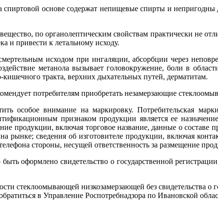
а спиртовой основе содержат непищевые спирты и непригодны 
е вещество, по органолептическим свойствам практически не 
ка и привести к летальному исходу.
смертельным исходом при ингаляции, абсорбции через неповре
оздействие метанола вызывает головокружение, боли в области
-кишечного тракта, верхних дыхательных путей, дерматитам.
комендует потребителям приобретать незамерзающие стеклоомы
ить особое внимание на маркировку. Потребительская марки
тификационным признаком продукции является ее назначение, 
ние продукции, включая торговое название, данные о составе 
а рынке; сведения об изготовителе продукции, включая конта
телефона стороны, несущей ответственность за размещение проду
ть оформлено свидетельство о государственной регистрации п
ости стеклоомывающей низкозамерзающей без свидетельства о г
ратиться в Управление Роспотребнадзора по Ивановской области п