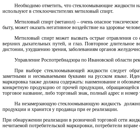
Необходимо отметить, что стеклоомывающие жидкости н
используют в стеклоочистителях метиловый спирт.
Метиловый спирт (метанол) – очень опасное токсическо
быту, может оказать негативное воздействие на здоровье челове
Метиловый спирт может вызвать острые отравления со 
верхних дыхательных путей, и глаз. Повторное длительное в
дистонии, ухудшению зрения, заболеваниям органов желудочно
Управление Роспотребнадзора по Ивановской области ре
При выборе стеклоомывающей жидкости следует обрат
заметными и несмываемыми буквами на русском языке. Иден
маркировка также должна содержать: наименование и обозначе
конкретную продукцию от прочей продукции, обращающейся н
торговое название, либо торговый знак, полный адрес и номер 
На незамерзающую стеклоомывающую жидкость должно бы
продукции и хранится у продавца при ее реализации.
При обнаружении реализации в розничной торговой сети жидк
нечитаемой потребительской маркировки, потребители вправе об