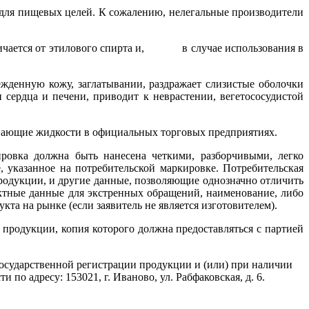
для пищевых целей. К сожалению, нелегальные производители
отличается от этилового спирта и, в случае использования в
жденную кожу, заглатывании, раздражает слизистые оболочки
 сердца и печени, приводит к неврастении, вегетососудистой
вающие жидкости в официальных торговых предприятиях.
ровка должна быть нанесена четкими, разборчивыми, легко
указанное на потребительской маркировке. Потребительская
продукции, и другие данные, позволяющие однозначно отличить
ктные данные для экстренных обращений, наименование, либо
кта на рынке (если заявитель не является изготовителем).
родукции, копия которого должна предоставляться с партией
осударственной регистрации продукции и (или) при наличии
о адресу: 153021, г. Иваново, ул. Рабфаковская, д. 6.