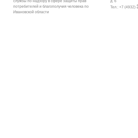
службы по надзору в сфере защиты прав
д. 6
потребителей и благополучия человека по
Тел.: +7 (4932)
Ивановской области