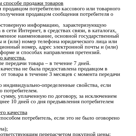
 способе продажи товаров
 продавцом потребителю кассового или товарного
 получения продавцом сообщения потребителя о
 достоверную информацию, характеризующую
 сети Интернет, в средствах связи, в каталогах,
рменное наименование, основной государственный
ы и (или) номер телефона юридического лица или
ционный номер, адрес электронной почты и (или)
форме и способах направления претензий.
о качества.
ле передачи товара – в течение 7 дней.
 качества не была предоставлена продавцом в
от товара в течение 3 месяцев с момента передачи
го индивидуально-определенные свойства, если
о потребителем.
 сумму, уплаченную по договору, за исключением
зднее 10 дней со дня предъявления потребителем
го качества
пособом потребитель, если это не было оговорено
ла);
 соответствующим перерасчетом покупной цены;