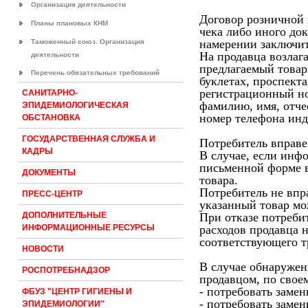
Организация деятельности
Договор розничной 
Планы плановых КНМ
чека либо иного до
намерении заключит
Таможенный союз. Организация
На продавца возлаг
деятельности
предлагаемый товар
Перечень обязательных требований
буклетах, проспект
регистрационный но
САНИТАРНО-
фамилию, имя, отче
ЭПИДЕМИОЛОГИЧЕСКАЯ
номер телефона инд
ОБСТАНОВКА
ГОСУДАРСТВЕННАЯ СЛУЖБА И
Потребитель вправе 
КАДРЫ
В случае, если инф
письменной форме в 
ДОКУМЕНТЫ
товара.
Потребитель не впр
ПРЕСС-ЦЕНТР
указанный товар мо
При отказе потреби
ДОПОЛНИТЕЛЬНЫЕ
расходов продавца н
ИНФОРМАЦИОННЫЕ РЕСУРСЫ
соответствующего т
НОВОСТИ
В случае обнаружен
РОСПОТРЕБНАДЗОР
продавцом, по свое
- потребовать замен
ФБУЗ "ЦЕНТР ГИГИЕНЫ И
- потребовать заме
ЭПИДЕМИОЛОГИИ"