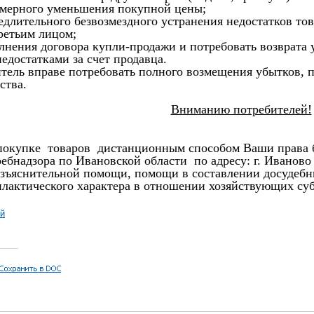
змерного уменьшения покупной цены;
медлительного безвозмездного устранения недостатков то
ретьим лицом;
полнения договора купли-продажи и потребовать возврата
недостатками за счет продавца.
итель вправе потребовать полного возмещения убытков, 
ства.
Вниманию потребителей!
 покупке товаров дистанционным способом Ваши права 
ебнадзора по Ивановской области по адресу: г. Иваново 
азъяснительной помощи, помощи в составлении досудебны
лактического характера в отношении хозяйствующих суб
ей