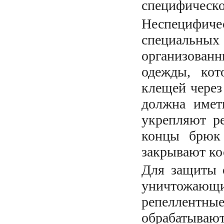
специфическо
Неспецифичес
специаль
организованн
одежды, кот
клещей через
должна имет
укрепляют р
концы брюк
закрывают ко
Для защиты 
уничтожаю
репеллент
обрабатывают