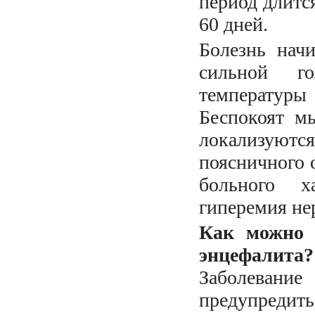
период длится
60 дней.
Болезнь начи
сильной г
температуры 
Беспокоят м
локализуютс
поясничного 
больного х
гиперемия не
Как можно 
энцефалита?
Заболеван
предупреди