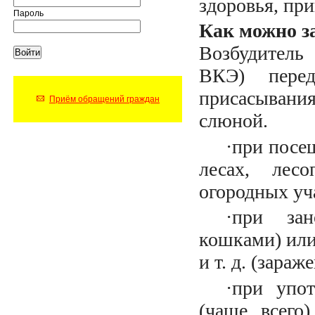
здоровья, пр
Пароль
Как можно з
Возбудитель 
ВКЭ) перед
присасывания
Приём обращений граждан
слюной.
·
при посе
лесах, лесо
огородных уч
·
при зан
кошками) или
и т. д. (зара
·
при упо
(чаще всего)