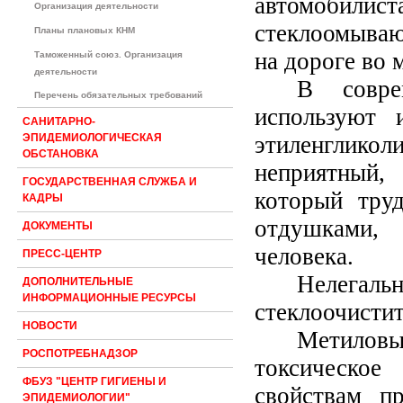
автомобилис
Организация деятельности
стеклоомываю
Планы плановых КНМ
на дороге во 
Таможенный союз. Организация
деятельности
В совре
Перечень обязательных требований
используют и
САНИТАРНО-
этиленглик
ЭПИДЕМИОЛОГИЧЕСКАЯ
ОБСТАНОВКА
неприятный,
ГОСУДАРСТВЕННАЯ СЛУЖБА И
который тру
КАДРЫ
отдушками, 
ДОКУМЕНТЫ
человека.
ПРЕСС-ЦЕНТР
Нелегаль
ДОПОЛНИТЕЛЬНЫЕ
ИНФОРМАЦИОННЫЕ РЕСУРСЫ
стеклоочистит
НОВОСТИ
Метилов
РОСПОТРЕБНАДЗОР
токсическо
ФБУЗ "ЦЕНТР ГИГИЕНЫ И
свойствам пр
ЭПИДЕМИОЛОГИИ"