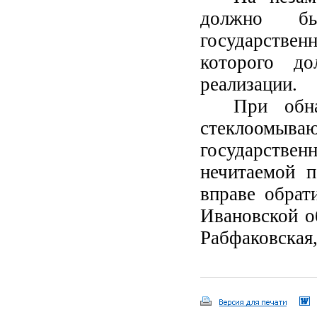
должно бы
государстве
которого д
реализации.
При обн
стеклоомыва
государствен
нечитаемой п
вправе обрат
Ивановской об
Рабфаковская, 