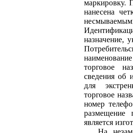
маркировку. 
нанесена чет
несмываем
Идентификаци
назначение, у
Потребительс
наименовани
торговое на
сведения об 
для экстре
торговое назв
номер телефо
размещение 
является изго
На неза