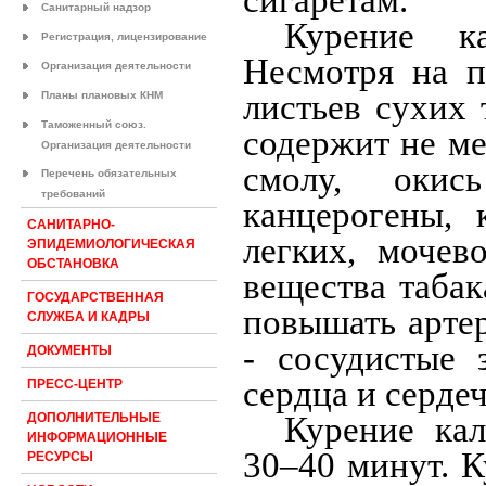
Санитарный надзор
Курение ка
Регистрация, лицензирование
Несмотря на п
Организация деятельности
листьев сухих 
Планы плановых КНМ
Таможенный союз.
содержит не ме
Организация деятельности
смолу, окис
Перечень обязательных
требований
канцерогены, 
САНИТАРНО-
легких, мочев
ЭПИДЕМИОЛОГИЧЕСКАЯ
ОБСТАНОВКА
вещества табак
ГОСУДАРСТВЕННАЯ
повышать артер
СЛУЖБА И КАДРЫ
- сосудистые
ДОКУМЕНТЫ
сердца и серде
ПРЕСС-ЦЕНТР
Курение ка
ДОПОЛНИТЕЛЬНЫЕ
ИНФОРМАЦИОННЫЕ
30–40 минут. К
РЕСУРСЫ