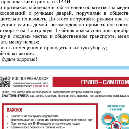
 профилактики гриппа и ОРВИ:
и признаков заболевания обязательно обратиться за мед
икосновений с ручками дверей, поручнями в обществ
ательно их вымыть. До этого не трогайте руками нос, гл
ащения с улицы домой рекомендовано промыть нос изото
твора – на 1 литр воды 1 чайная ложка соли или приобре
ску в людных местах и общественном транспорте, меня
ать маску нельзя;
ривать помещения и проводить влажную уборку;
ый образ жизни.
и будьте здоровы!