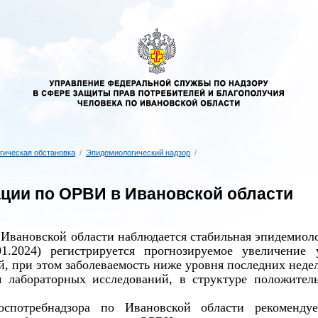
гическая обстановка
/
Эпидемиологический надзор
/
ции по ОРВИ в Ивановской области
Ивановской области наблюдается стабильная эпидемиолог
.01.2024) регистрируется прогнозируемое увеличени
, при этом заболеваемость ниже уровня последних недел
м лабораторных исследований, в структуре положите
оспотребнадзора по Ивановской области рекоменду