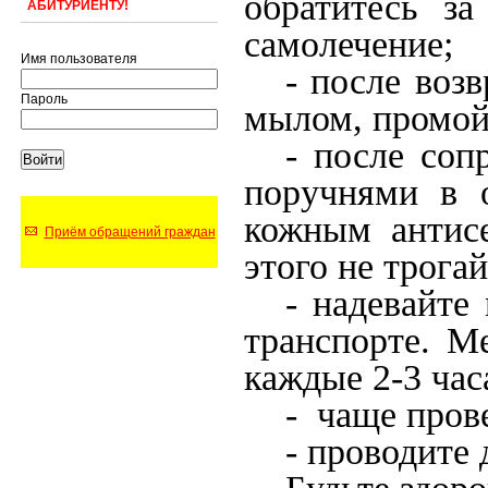
обратитесь з
АБИТУРИЕНТУ!
самолечение;
Имя пользователя
- после воз
Пароль
мылом, промой
- после соп
поручнями в 
кожным антис
Приём обращений граждан
этого не трогай
- надевайте
транспорте. М
каждые 2-3 час
- чаще пров
- проводите
Будьте здоро