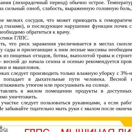
вания (лихорадочный период) обычно острое. Температу
а сильный озноб, слабость, выраженную головную боль, 
ие мелких сосудов, что может приводить к геморраги
ед глазами), и последующее нарушение функции почек 
еобходимо обратиться к врачу.
ктики ГЛПС.
ть, что риск заражения увеличивается в местах скопле
у сады и прилегающие к ним лесные массивы необходим
ок из пищевых отходов, ботвы, выполотой травы и строит
 - весной до начала сезона и осенью рекомендуется пр
нки и мышеловок.
иках следует производить только влажную уборку с 3%-
, попадает в дыхательные пути человека. Весной 
глаживать утюгом или просушивать на солнце.
ставлять в жилом помещении продукты в доступных
имо уничтожить.
участке следует пользоваться рукавицами, а если рабо
Не забывайте тщательно мыть руки с мылом после оконча