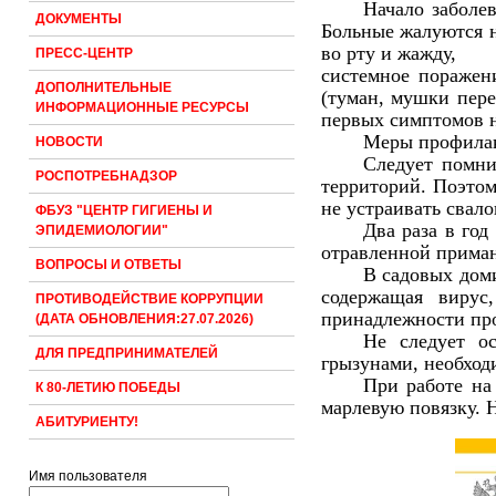
Начало заболе
ДОКУМЕНТЫ
Больные жалуются н
во рту и жажду,
ПРЕСС-ЦЕНТР
системное поражен
ДОПОЛНИТЕЛЬНЫЕ
(туман, мушки пер
ИНФОРМАЦИОННЫЕ РЕСУРСЫ
первых симптомов н
Меры профила
НОВОСТИ
Следует помни
РОСПОТРЕБНАДЗОР
территорий. Поэтом
не устраивать свал
ФБУЗ "ЦЕНТР ГИГИЕНЫ И
Два раза в год
ЭПИДЕМИОЛОГИИ"
отравленной прима
ВОПРОСЫ И ОТВЕТЫ
В садовых дом
содержащая вирус
ПРОТИВОДЕЙСТВИЕ КОРРУПЦИИ
принадлежности про
(ДАТА ОБНОВЛЕНИЯ:27.07.2026)
Не следует о
ДЛЯ ПРЕДПРИНИМАТЕЛЕЙ
грызунами, необход
При работе на 
К 80-ЛЕТИЮ ПОБЕДЫ
марлевую повязку. 
АБИТУРИЕНТУ!
Имя пользователя