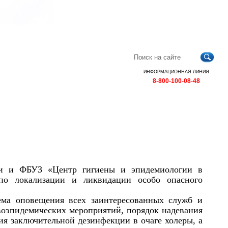
Главная
Контакты
Карта
RSS
сайта
ИНФОРМАЦИОННАЯ ЛИНИЯ
8-800-100-08-48
сти и ФБУЗ «Центр гигиены и эпидемиологии в
по локализации и ликвидации особо опасного
ема оповещения всех заинтересованных служб и
воэпидемических мероприятий, порядок надевания
я заключительной дезинфекции в очаге холеры, а