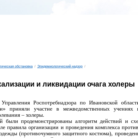
гическая обстановка
/
Эпидемиологический надзор
/
кализации и ликвидации очага холеры
 Управления Роспотребнадзора по Ивановской обла
ти» приняли участие в межведомственных учениях 
левания – холеры.
й были продемонстрированы алгоритм действий и сх
сле правила организации и проведения комплекса проти
одежды (противочумного защитного костюма), проведени