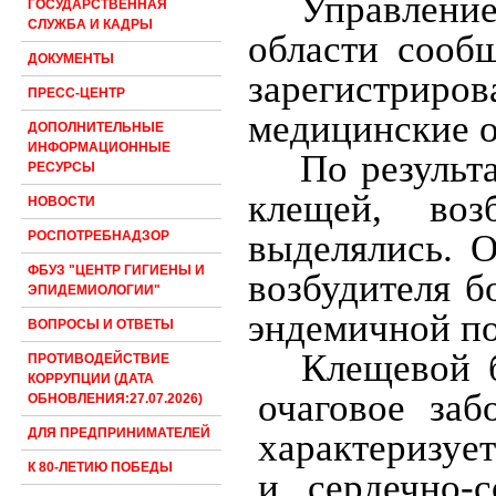
Управлени
ГОСУДАРСТВЕННАЯ
СЛУЖБА И КАДРЫ
области сооб
ДОКУМЕНТЫ
зарегистриро
ПРЕСС-ЦЕНТР
медицинские о
ДОПОЛНИТЕЛЬНЫЕ
ИНФОРМАЦИОННЫЕ
По результ
РЕСУРСЫ
клещей, воз
НОВОСТИ
выделялись. 
РОСПОТРЕБНАДЗОР
ФБУЗ "ЦЕНТР ГИГИЕНЫ И
возбудителя б
ЭПИДЕМИОЛОГИИ"
эндемичной по
ВОПРОСЫ И ОТВЕТЫ
Клещевой б
ПРОТИВОДЕЙСТВИЕ
КОРРУПЦИИ (ДАТА
очаговое заб
ОБНОВЛЕНИЯ:27.07.2026)
ДЛЯ ПРЕДПРИНИМАТЕЛЕЙ
характеризуе
К 80-ЛЕТИЮ ПОБЕДЫ
и сердечно-