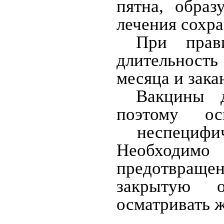
пятна, образ
лечения сохра
При прав
длительность
месяца и зак
Вакцины д
поэтому о
неспецифич
Необходи
предотвраще
закрытую од
осматривать ж