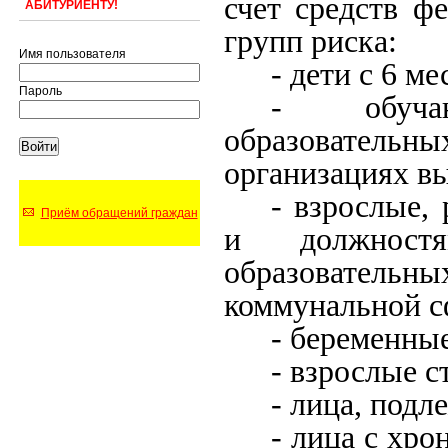
счет средств ф
АБИТУРИЕНТУ!
групп риска:
Имя пользователя
- дети с 6 м
Пароль
- обуча
образовательн
организациях в
- взрослые,
Приём обращений граждан
и должност
образовател
коммунальной с
- беременны
- взрослые с
- лица, под
- лица с хро