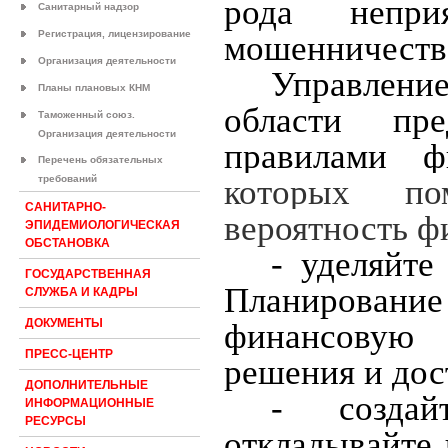
рода непри
Санитарный надзор
Регистрация, лицензирование
мошенничества
Организация деятельности
Управлени
Планы плановых КНМ
области пр
Таможенный союз.
Организация деятельности
правилами ф
Перечень обязательных
требований
которых по
САНИТАРНО-
вероятность ф
ЭПИДЕМИОЛОГИЧЕСКАЯ
ОБСТАНОВКА
- уделяйт
ГОСУДАРСТВЕННАЯ
Планирование
СЛУЖБА И КАДРЫ
ДОКУМЕНТЫ
финансовую 
ПРЕСС-ЦЕНТР
решения и дос
ДОПОЛНИТЕЛЬНЫЕ
- создай
ИНФОРМАЦИОННЫЕ
РЕСУРСЫ
откладывайте 