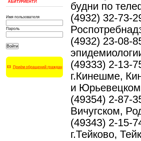
АБИТУРИЕНТУ!
будни по теле
(4932) 32-73-2
Имя пользователя
Роспотребнадз
Пароль
(4932) 23-08-
эпидемиологии
(49333) 2-13-
Приём обращений граждан
г.Кинешме, К
и Юрьевецком
(49354) 2-87-3
Вичугском, Ро
(49343) 2-15-
г.Тейково, Те