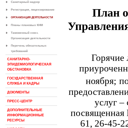
Санитарный надзор
План 
Регистрация, лицензирование
ОРГАНИЗАЦИЯ ДЕЯТЕЛЬНОСТИ
Управления
Планы плановых КНМ
Таможенный союз.
Организация деятельности
Перечень обязательных
требований
Горячие 
САНИТАРНО-
ЭПИДЕМИОЛОГИЧЕСКАЯ
приуроченн
ОБСТАНОВКА
ноября;
п
ГОСУДАРСТВЕННАЯ
СЛУЖБА И КАДРЫ
предоставлен
ДОКУМЕНТЫ
услуг –
ПРЕСС-ЦЕНТР
посвященная 
ДОПОЛНИТЕЛЬНЫЕ
ИНФОРМАЦИОННЫЕ
61, 26-45-22
РЕСУРСЫ