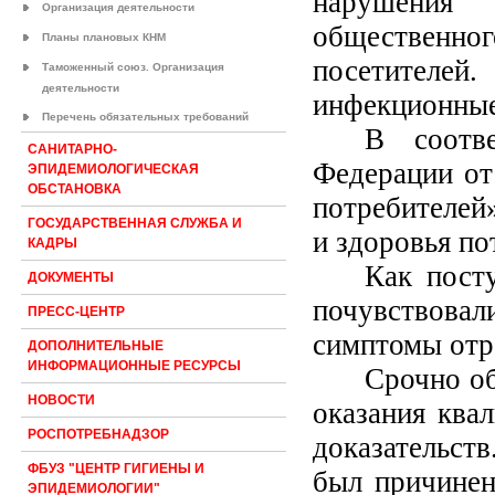
нарушения
Организация деятельности
общественно
Планы плановых КНМ
посетителей.
Таможенный союз. Организация
деятельности
инфекционные
Перечень обязательных требований
В соотв
САНИТАРНО-
Федерации о
ЭПИДЕМИОЛОГИЧЕСКАЯ
ОБСТАНОВКА
потребителей»
ГОСУДАРСТВЕННАЯ СЛУЖБА И
и здоровья по
КАДРЫ
Как пост
ДОКУМЕНТЫ
почувствова
ПРЕСС-ЦЕНТР
симптомы отр
ДОПОЛНИТЕЛЬНЫЕ
ИНФОРМАЦИОННЫЕ РЕСУРСЫ
Срочно об
НОВОСТИ
оказания ква
РОСПОТРЕБНАДЗОР
доказательст
ФБУЗ "ЦЕНТР ГИГИЕНЫ И
был причинен
ЭПИДЕМИОЛОГИИ"