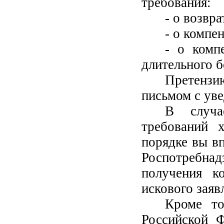
требования:
- о возвр
- о компе
- о комп
длительного б
Претенз
письмом с ув
В случа
требований х
порядке вы вп
Роспотребн
получения к
искового заяв
Кроме то
Российской 