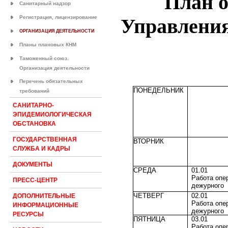
План 
Санитарный надзор
Регистрация, лицензирование
Управления
ОРГАНИЗАЦИЯ ДЕЯТЕЛЬНОСТИ
Планы плановых КНМ
Таможенный союз.
Организация деятельности
Перечень обязательных
ПОНЕДЕЛЬНИК
требований
САНИТАРНО-
ЭПИДЕМИОЛОГИЧЕСКАЯ
ОБСТАНОВКА
ГОСУДАРСТВЕННАЯ
ВТОРНИК
СЛУЖБА И КАДРЫ
ДОКУМЕНТЫ
СРЕДА
01.01
Работа опе
ПРЕСС-ЦЕНТР
дежурного
ЧЕТВЕРГ
02.01
ДОПОЛНИТЕЛЬНЫЕ
Работа опе
ИНФОРМАЦИОННЫЕ
дежурного
РЕСУРСЫ
ПЯТНИЦА
03.01
Работа опе