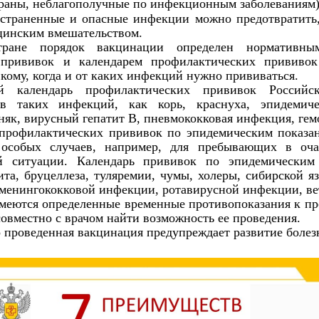
траны, неблагополучные по инфекционным заболеваниям)
страненные и опасные инфекции можно предотвратить,
инским вмешательством.
ране порядок вакцинации определен нормативны
 прививок и календарем профилактических прививо
кому, когда и от каких инфекций нужно прививаться.
й календарь профилактических прививок Российск
в таких инфекций, как корь, краснуха, эпидемиче
няк, вирусный гепатит В, пневмококковая инфекция, ге
актических прививок по эпидемическим показания
 особых случаев, например, для пребывающих в оч
ой ситуации. Календарь прививок по эпидемическим
та, бруцеллеза, туляремии, чумы, холеры, сибирской яз
менингококковой инфекции, ротавирусной инфекции, ве
имеются определенные временные противопоказания к пр
совместно с врачом найти возможность ее проведения.
проведенная вакцинация предупреждает развитие болезни