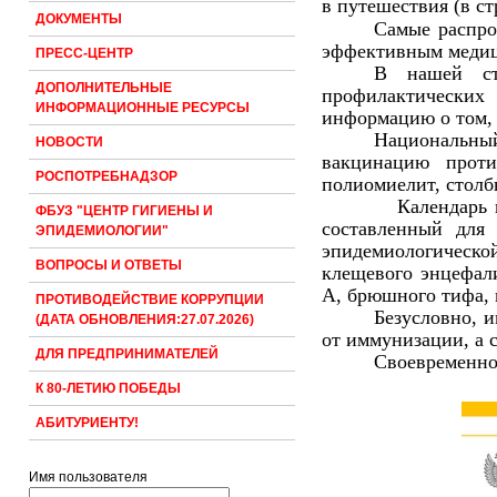
в путешествия (
в с
ДОКУМЕНТЫ
Самые распро
эффективным медиц
ПРЕСС-ЦЕНТР
В нашей ст
ДОПОЛНИТЕЛЬНЫЕ
профилактических
ИНФОРМАЦИОННЫЕ РЕСУРСЫ
информацию о том, 
Национальны
НОВОСТИ
вакцинацию проти
РОСПОТРЕБНАДЗОР
полиомиелит, столб
Календарь профил
ФБУЗ "ЦЕНТР ГИГИЕНЫ И
составленный для
ЭПИДЕМИОЛОГИИ"
эпидемиологическ
ВОПРОСЫ И ОТВЕТЫ
клещевого энцефали
А, брюшного тифа, 
ПРОТИВОДЕЙСТВИЕ КОРРУПЦИИ
Безусловно, 
(ДАТА ОБНОВЛЕНИЯ:27.07.2026)
от иммунизации, а 
ДЛЯ ПРЕДПРИНИМАТЕЛЕЙ
Своевременно 
К 80-ЛЕТИЮ ПОБЕДЫ
АБИТУРИЕНТУ!
Имя пользователя