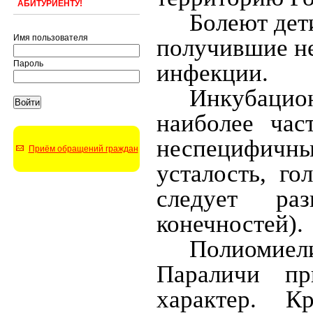
АБИТУРИЕНТУ!
Болеют дет
Имя пользователя
получившие н
Пароль
инфекции.
Инкубаци
наиболее ча
неспецифичн
Приём обращений граждан
усталость, го
следует ра
конечностей).
Полиомиел
Параличи пр
характер. 