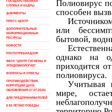
Полиовирус п
ГОСУДАРСТВЕННАЯ
СЛУЖБА И КАДРЫ
способен вызв
ДОКУМЕНТЫ
Источнико
ПРЕСС-ЦЕНТР
или бессимп
ДОПОЛНИТЕЛЬНЫЕ
ИНФОРМАЦИОННЫЕ
бытовой, водн
РЕСУРСЫ
Естествен
НОВОСТИ
РОСПОТРЕБНАДЗОР
однако на о
ФБУЗ "ЦЕНТР ГИГИЕНЫ И
приходится о
ЭПИДЕМИОЛОГИИ"
полиовируса.
ВОПРОСЫ И ОТВЕТЫ
Учитывая 
ПРОТИВОДЕЙСТВИЕ
КОРРУПЦИИ (ДАТА
мире, оста
ОБНОВЛЕНИЯ:27.07.2026)
ДЛЯ ПРЕДПРИНИМАТЕЛЕЙ
неблагопол
К 80-ЛЕТИЮ ПОБЕДЫ
территорию Р