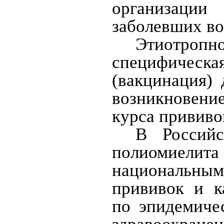
организации
заболевших во
Этиотроп
специфичес
(вакцинация)
возникновени
курса прививо
В Российс
полиомиели
национальн
прививок и к
по эпидемиче