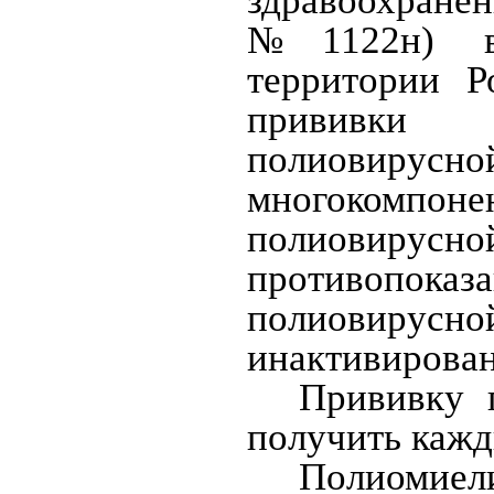
здравоохранен
№1122н) ва
территории Р
прививки 
полиовирусн
многокомпонен
полиовиру
противопок
полиовирус
инактивирован
Прививку 
получить кажд
Полиоми