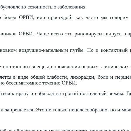
условлено сезонностью заболевания.
 болел ОРВИ, или простудой, как часто мы говорим 
новников ОРВИ. Чаще всего это риновирусы, вирусы па
сновном воздушно-капельным путём. Но и контактный п
м он становится еще до проявления первых клинических
ется в виде общей слабости, лихорадки, боли и перше
жно бессимптомное течение ОРВИ.
ься к врачу и соблюдать строгий постельный режим. В
 запрещается. Это не только нецелесообразно, но и мож
юбых общественных мест, транспорта, прикосновений к 