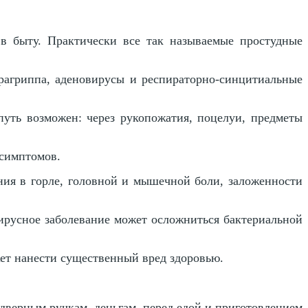
в быту. Практически все так называемые простудные
рагриппа, аденовирусы и респираторно-синцитиальные
уть возможен: через рукопожатия, поцелуи, предметы
 симптомов.
ния в горле, головной и мышечной боли, заложенности
ирусное заболевание может осложниться бактериальной
ет нанести существенный вред здоровью.
дверным ручкам, деньгам, перед едой и приготовлением