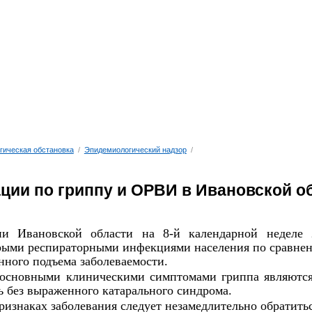
гическая обстановка
/
Эпидемиологический надзор
/
ции по гриппу и ОРВИ в Ивановской о
и Ивановской области на 8-й календарной неделе 20
рыми респираторными инфекциями населения по сравнен
нного подъема заболеваемости.
основными клиническими симптомами гриппа являются 
 без выраженного катарального синдрома.
изнаках заболевания следует незамедлительно обратитьс