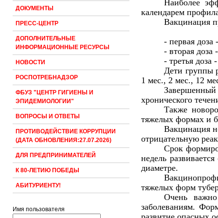
Наиболее эфф
ДОКУМЕНТЫ
календарем профил
Вакцинация пр
ПРЕСС-ЦЕНТР
ДОПОЛНИТЕЛЬНЫЕ
- первая доза
-
ИНФОРМАЦИОННЫЕ РЕСУРСЫ
- вторая доза
-
- третья доза
-
НОВОСТИ
Дети группы р
РОСПОТРЕБНАДЗОР
1 мес., 2 мес., 12 мес
Завершенный 
ФБУЗ "ЦЕНТР ГИГИЕНЫ И
хронического течен
ЭПИДЕМИОЛОГИИ"
Также новор
ВОПРОСЫ И ОТВЕТЫ
тяжелых формах и б
Вакцинация н
ПРОТИВОДЕЙСТВИЕ КОРРУПЦИИ
отрицательную реак
(ДАТА ОБНОВЛЕНИЯ:27.07.2026)
Срок формиро
ДЛЯ ПРЕДПРИНИМАТЕЛЕЙ
недель развивается
диаметре.
К 80-ЛЕТИЮ ПОБЕДЫ
Вакцинопрофи
АБИТУРИЕНТУ!
тяжелых форм тубер
Очень важно
заболеваниям. Фор
Имя пользователя
развитие опасных о