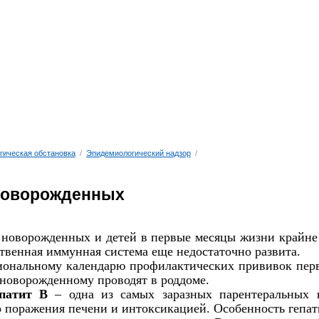
гическая обстановка
/
Эпидемиологический надзор
/
новорожденных
новорожденных и детей в первые месяцы жизни крайне 
ственная иммунная система еще недостаточно развита.
иональному календарю профилактических прививок пер
 новорожденному проводят в роддоме.
патит В
– одна из самых заразных парентеральных 
 поражения печени и интоксикацией. Особенность гепат