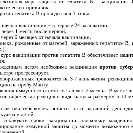
ективная мера защиты от гепатита В - вакцинация. 
актических прививок.
отив гепатита B проводится в 3 этапа:
 начало вакцинации – в первые 24 часа жизни;
 через 1 месяц после первой;
 через 6 месяцев от начала вакцинации.
иска, рожденные от матерей, зараженных гепатитом B, 
.).
курс вакцинации против гепатита B обеспечивает защит
ия.
ожденным детям необходима вакцинация
против тубер
ыстро прогрессирует.
оворожденных проводится на 3-7 день жизни, ревакцинац
цию на пробу Манту.
вания иммунного ответа составляет 2 месяца. В месте в
 специфическая реакция в виде папулы размером 5-10 мм
лактика туберкулеза остается на сегодняшний день ед
кулеза у детей.
 соблюдать сроки вакцинации, поскольку младенц
мирование иммунной защиты до момента возможного ко
сложнений.