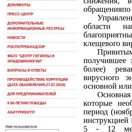
снижения, в
ДОКУМЕНТЫ
обращенияпо 
ПРЕСС-ЦЕНТР
Управле
ДОПОЛНИТЕЛЬНЫЕ
области н
ИНФОРМАЦИОННЫЕ РЕСУРСЫ
благоприятны
НОВОСТИ
клещевого ви
РОСПОТРЕБНАДЗОР
Привит
ФБУЗ "ЦЕНТР ГИГИЕНЫ И
получившее 
ЭПИДЕМИОЛОГИИ"
более) рев
ВОПРОСЫ И ОТВЕТЫ
вирусного э
ПРОТИВОДЕЙСТВИЕ КОРРУПЦИИ
основной или
(ДАТА ОБНОВЛЕНИЯ:27.07.2026)
Основная
ДЛЯ ПРЕДПРИНИМАТЕЛЕЙ
которые нео
К 80-ЛЕТИЮ ПОБЕДЫ
период (ноябр
АБИТУРИЕНТУ!
инструкцией к
5 - 12 мес
Имя пользователя