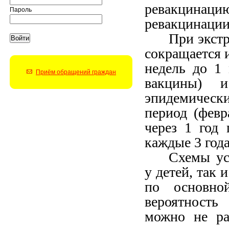
ревакцина
Пароль
ревакцинации 
При экст
сокращается и
недель до 1 
Приём обращений граждан
вакцины) и
эпидемически
период (февр
через 1 год
каждые 3 года
Схемы ус
у детей, так 
по основно
вероятность
можно не ра