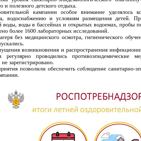
о и полезного детского отдыха.
ровительной кампании особое внимание уделялось к
ма, водоснабжению и условиям размещения детей. Пр
й воды, воды в бассейнах и открытых водоемах, пробы п
дено более 1600 лабораторных исследований.
агеря без медицинского осмотра, гигиенического обуче
пускались.
пущения возникновения и распространения инфекционн
ря регулярно проводились противоэпидемические м
 не зарегистрировано.
приятия позволили обеспечить соблюдение санитарно-эп
мпании.