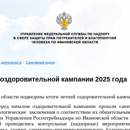
 деятельности
/
Санитарный надзор
/
 оздоровительной кампании 2025 года
 области подведены итоги летней оздоровительной камп
еред началом оздоровительной кампании прошли сани
логические заключения о соответствии их обязательным
и Управления Роспотребнадзора по Ивановской области
ей проводились контрольные (надзорные) мероприят
нка уровня санитарно-эпидемиологического благопол