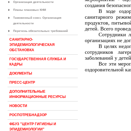
Организация деятельности
создания безопасног
Планы плановых КНМ
В ходе оздо
санитарного режи
Таможенный союз. Организация
продуктов, питьево
деятельности
детей. Всего прове
Перечень обязательных требований
Сотрудники л
организациях не до
САНИТАРНО-
ЭПИДЕМИОЛОГИЧЕСКАЯ
В целях недо
ОБСТАНОВКА
сотрудников лаге
заболеваний у детей
ГОСУДАРСТВЕННАЯ СЛУЖБА И
Все эти меро
КАДРЫ
оздоровительной ка
ДОКУМЕНТЫ
ПРЕСС-ЦЕНТР
ДОПОЛНИТЕЛЬНЫЕ
ИНФОРМАЦИОННЫЕ РЕСУРСЫ
НОВОСТИ
РОСПОТРЕБНАДЗОР
ФБУЗ "ЦЕНТР ГИГИЕНЫ И
ЭПИДЕМИОЛОГИИ"