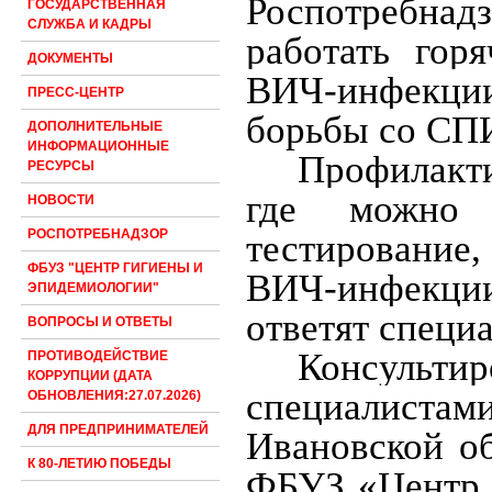
Роспотребна
ГОСУДАРСТВЕННАЯ
СЛУЖБА И КАДРЫ
работать гор
ДОКУМЕНТЫ
ВИЧ-инфекци
ПРЕСС-ЦЕНТР
борьбы со СПИ
ДОПОЛНИТЕЛЬНЫЕ
ИНФОРМАЦИОННЫЕ
Профилакти
РЕСУРСЫ
где можно 
НОВОСТИ
РОСПОТРЕБНАДЗОР
тестирование,
ФБУЗ "ЦЕНТР ГИГИЕНЫ И
ВИЧ-инфекции
ЭПИДЕМИОЛОГИИ"
ответят специ
ВОПРОСЫ И ОТВЕТЫ
Консульти
ПРОТИВОДЕЙСТВИЕ
КОРРУПЦИИ (ДАТА
специалиста
ОБНОВЛЕНИЯ:27.07.2026)
ДЛЯ ПРЕДПРИНИМАТЕЛЕЙ
Ивановской об
К 80-ЛЕТИЮ ПОБЕДЫ
ФБУЗ «Центр 