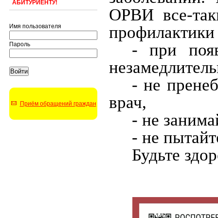
АБИТУРИЕНТУ!
ОРВИ все-так
профилактики
Имя пользователя
- при поя
Пароль
незамедлитель
- не прене
врач,
Приём обращений граждан
- не заним
- не пытайт
Будьте здо