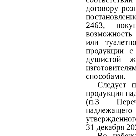
договору роз
постановлен
2463, поку
возможность 
или туалетн
продукции с
душистой жи
изготовител
способами.
Следует п
продукция на
(п.3 Переч
надлежащег
утвержденног
31 декабря 20
Во избежа