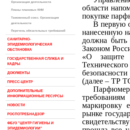
Организация деятельности
области напом
Планы плановых КНМ
покупке парф
Таможенный союз. Организация
В первую 
деятельности
нанесенную н
Перечень обязательных требований
должна быть 
САНИТАРНО-
ЭПИДЕМИОЛОГИЧЕСКАЯ
Законом Росс
ОБСТАНОВКА
«О защите 
ГОСУДАРСТВЕННАЯ СЛУЖБА И
Техническог
КАДРЫ
безопасности
ДОКУМЕНТЫ
(далее – ТР Т
ПРЕСС-ЦЕНТР
Парфюме
ДОПОЛНИТЕЛЬНЫЕ
требования
ИНФОРМАЦИОННЫЕ РЕСУРСЫ
маркировку 
НОВОСТИ
рынке госуда
РОСПОТРЕБНАДЗОР
свидетельств
ФБУЗ "ЦЕНТР ГИГИЕНЫ И
прошла все у
ЭПИДЕМИОЛОГИИ"