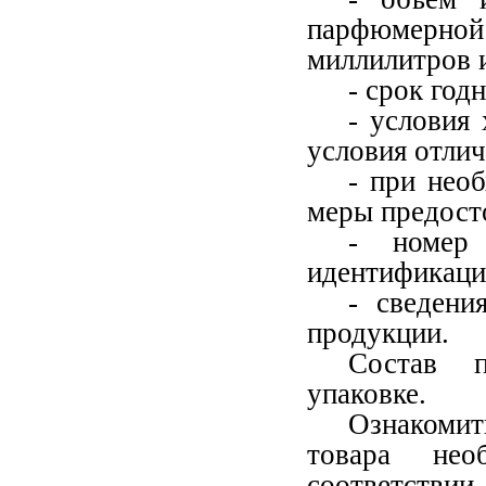
парфюмерно
миллилитров и
- срок год
- условия 
условия отлич
- при нео
меры предост
- номер
идентификаци
- сведени
продукции.
Состав 
упаковке.
Ознакоми
товара нео
соответстви