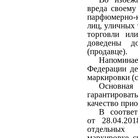
вреда своему
парфюмерно-
лиц, уличных 
торговли ил
доведены до
(продавце).
Напомина
Федерации де
маркировки (с
Основная
гарантироват
качество при
В соответ
от 28.04.2
отдельных 
маркировке с