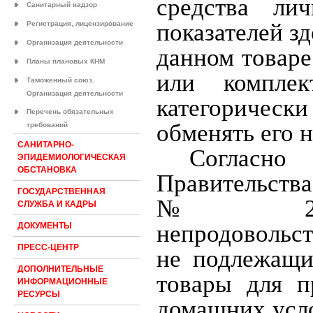
средства ли
Санитарный надзор
показателей з
Регистрация, лицензирование
Организация деятельности
данном товаре
Планы плановых КНМ
или комплек
Таможенный союз.
Организация деятельности
категорически
Перечень обязательных
обменять его н
требований
САНИТАРНО-
Согласн
ЭПИДЕМИОЛОГИЧЕСКАЯ
ОБСТАНОВКА
Правительства
ГОСУДАРСТВЕННАЯ
№ 2463,
СЛУЖБА И КАДРЫ
непродовольс
ДОКУМЕНТЫ
ПРЕСС-ЦЕНТР
не подлежащи
ДОПОЛНИТЕЛЬНЫЕ
товары для п
ИНФОРМАЦИОННЫЕ
РЕСУРСЫ
домашних усло