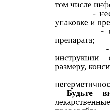
том числе инф
- несовпад
упаковке и пре
- отсутст
препарата;
- несоотв
инструкции 
размеру, конс
- наличие
негерметичнос
Будьте в
лекарственн